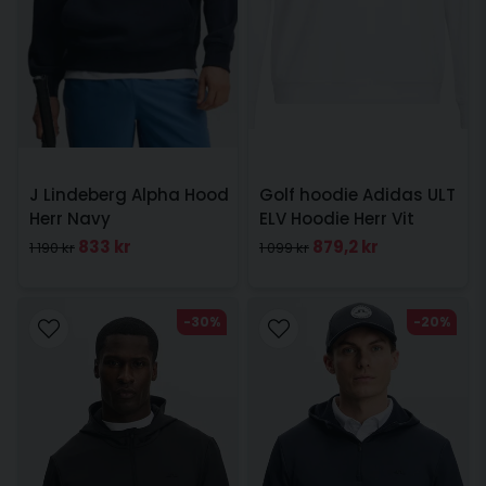
J Lindeberg Alpha Hood
Golf hoodie Adidas ULT
Herr Navy
ELV Hoodie Herr Vit
833 kr
879,2 kr
1 190 kr
1 099 kr
-30%
-20%