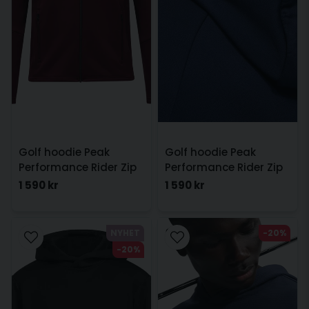
Golf hoodie Peak
Golf hoodie Peak
Performance Rider Zip
Performance Rider Zip
Hood Herr Vinröd
Hood Herr Navy
1 590 kr
1 590 kr
NYHET
-20%
-20%