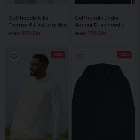
Golf hoodie Nike
Golf hoodie Under
Therma-Fit Velocity Herr
Armour Drive Hoodie
Vit
Svart
679,2 kr
799,2 kr
849 kr
999 kr
-20%
-20%