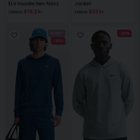
ELV Hoodie Herr Navy
Jacket
879,2 kr
833 kr
1 099 kr
1 190 kr
NYHET
-20%
-30%