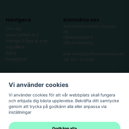
Navigera
Kontakta oss
Golf Fashion Online i Sverige
Om oss
AB
Varumärken A-Z
Låskolvsgatan 4
Vanliga frågor & svar
589 41 Linköping
Köpvillkor
Retur
Mail: hello@golffashiononline.se
Kundtjänst
Tel: 013 - 14 00 95
Följ oss
Våra partners
Vi använder cookies
Facebook
Instagram
Vi använder cookies för att vår webbplats skall fungera
och erbjuda dig bästa upplevelse. Bekräfta ditt samtycke
genom att trycka på godkänn alla eller anpassa via
inställningar
Godkänn alla