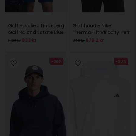
Golf Hoodie J Lindeberg
Golf hoodie Nike
Golf Roland Estate Blue
Therma-Fit Velocity Herr
Ljusgrå
833 kr
679,2 kr
1 190 kr
849 kr
-30%
-20%