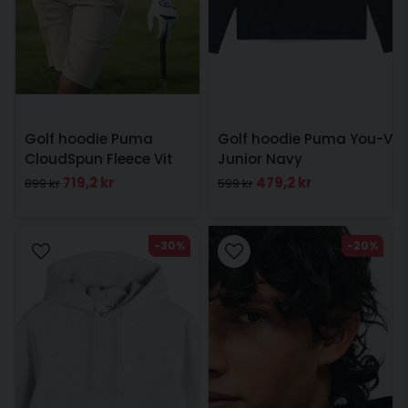
Golf hoodie Puma
Golf hoodie Puma You-V
CloudSpun Fleece Vit
Junior Navy
719,2 kr
479,2 kr
899 kr
599 kr
-30%
-20%