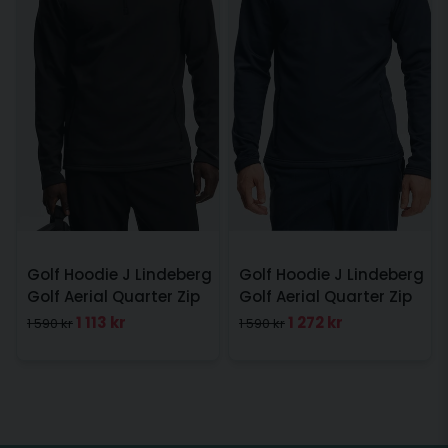
Golf Hoodie J Lindeberg
Golf Hoodie J Lindeberg
Golf Aerial Quarter Zip
Golf Aerial Quarter Zip
Herr Svart
Herr Navy
1 113 kr
1 272 kr
1 590 kr
1 590 kr