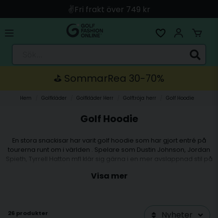
🚀 Snabb leverans med Instabox & PostNord
🛍️ Betala med Swish, Apple Pay, Kort & Faktura
🚚 Skickas direkt från lagret i Linköping
Sök...
⛳️ SommarRea 30-70%
Hem
Golfkläder
Golfkläder Herr
Golftröja herr
Golf Hoodie
Golf Hoodie
En stora snackisar har varit golf hoodie som har gjort entré på
tourerna runt om i världen . Spelare som Dustin Johnson, Jordan
Spieth, Tyrrell Hatton mfl klär sig gärna i en mer avslappnad stil på
banan. Golfröjorna är tillverkade i samma material som vanliga
Visa mer
golftröjor, stretch och funktionsmaterial men en mer avslappnad
design. Gör som proffsen och byt ut den vanliga golftröjan mot en
snygg och skön golf hoodie anpassad för golfspel.
26 produkter
Nyheter