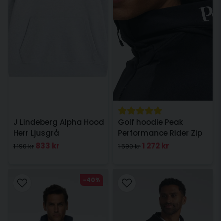
J Lindeberg Alpha Hood
Golf hoodie Peak
Herr Ljusgrå
Performance Rider Zip
Hood Herr Svart
833 kr
1 272 kr
1 190 kr
1 590 kr
-40%