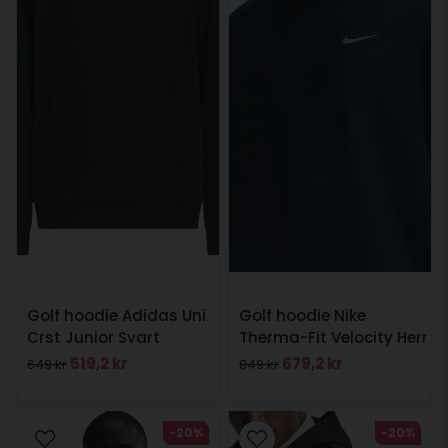
Golf hoodie Adidas Uni
Golf hoodie Nike
Crst Junior Svart
Therma-Fit Velocity Herr
Navy
519,2 kr
679,2 kr
649 kr
849 kr
-20%
-20%