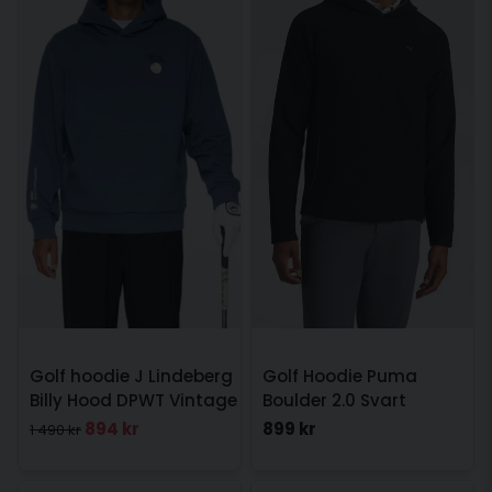
Golf hoodie J Lindeberg
Golf Hoodie Puma
Billy Hood DPWT Vintage
Boulder 2.0 Svart
Indigo
894 kr
899 kr
1 490 kr