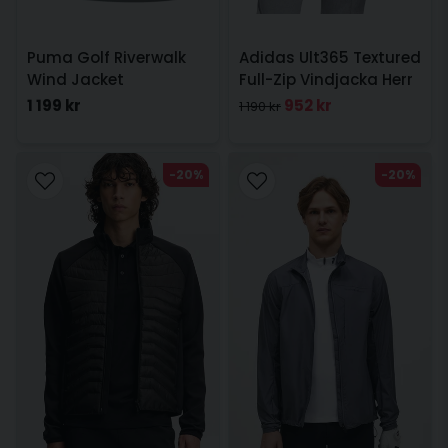
Puma Golf Riverwalk
Adidas Ult365 Textured
Wind Jacket
Full-Zip Vindjacka Herr
Svart
1 199 kr
952 kr
1 190 kr
-20%
-20%