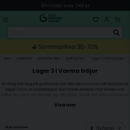
✌️Fri frakt över 749 kr
🚀 Snabb leverans med Instabox & PostNord
🛍️ Betala med Swish, Apple Pay, Kort & Faktura
Sök...
🚚 Skickas direkt från lagret i Linköping
⛳️ SommarRea 30-70%
Hem
Golfkläder
Golfkläder Herr
Golftröja herr
Lager 3 I Varma tröjor
Lager 3 I Varma tröjor
En riktigt kall dag på golfbanan kan det vara bra med ett skyddande
lager i form av windstopper som både skyddar mot vinden och
håller dig varm om du klätt dig rätt under. Skulle det regna på banan
behöver du regnkläder som oftast har ett lager av Gore-Tex eller
Visa mer
annat vattentätt membran i sig. Dessa regnkläder skydda dig
effektivt från både vatten och vind utifrån samtidigt som det
transporterar ut överskottsvärme och svett relativt bra.
18 produkter
Nyheter