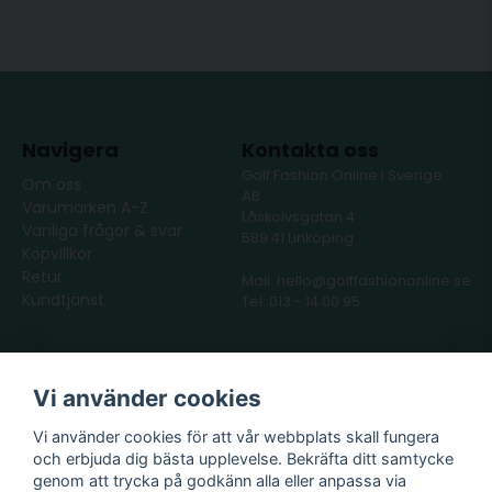
Navigera
Kontakta oss
Golf Fashion Online i Sverige
Om oss
AB
Varumärken A-Z
Låskolvsgatan 4
Vanliga frågor & svar
589 41 Linköping
Köpvillkor
Retur
Mail: hello@golffashiononline.se
Kundtjänst
Tel: 013 - 14 00 95
Följ oss
Våra partners
Vi använder cookies
Facebook
Instagram
Vi använder cookies för att vår webbplats skall fungera
och erbjuda dig bästa upplevelse. Bekräfta ditt samtycke
genom att trycka på godkänn alla eller anpassa via