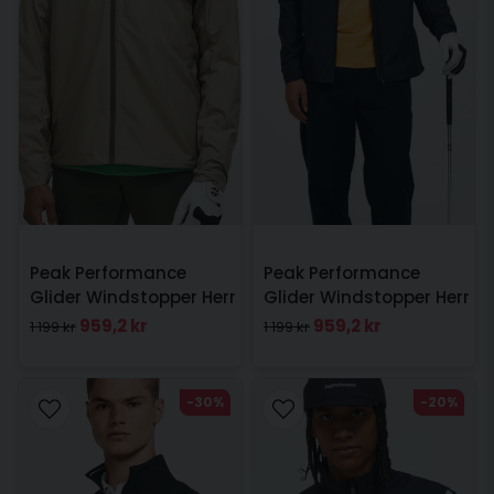
Peak Performance
Peak Performance
Glider Windstopper Herr
Glider Windstopper Herr
Sand
Svart
959,2 kr
959,2 kr
1 199 kr
1 199 kr
-30%
-20%