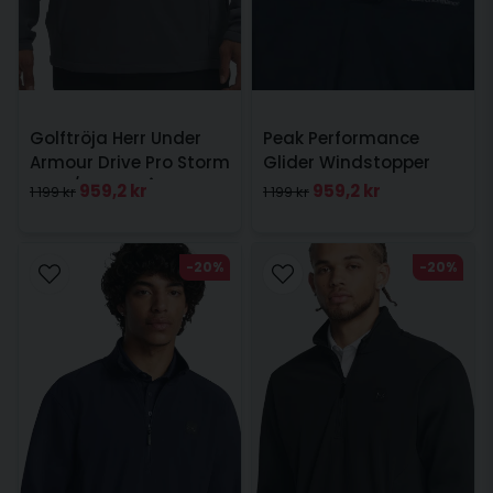
Golftröja Herr Under
Peak Performance
Armour Drive Pro Storm
Glider Windstopper
Hyb 1/2 Zip Grå
Crew Herr Svart
959,2 kr
959,2 kr
1 199 kr
1 199 kr
-20%
-20%