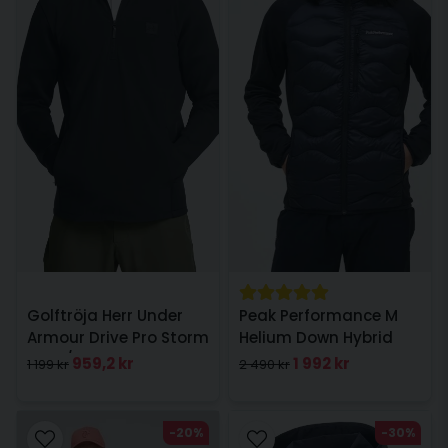
Golftröja Herr Under
Peak Performance M
Armour Drive Pro Storm
Helium Down Hybrid
Hyb 1/2 Zip Svart
Jacket Herr Svart
959,2 kr
1 992 kr
1 199 kr
2 490 kr
-20%
-30%