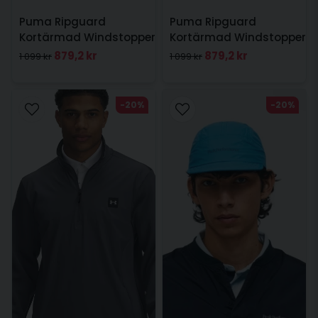
Puma Ripguard
Puma Ripguard
Kortärmad Windstopper
Kortärmad Windstopper
Navy
Svart
879,2 kr
879,2 kr
1 099 kr
1 099 kr
-20%
-20%