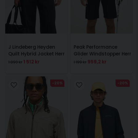
J Lindeberg Heyden
Peak Performance
Quilt Hybrid Jacket Herr
Glider Windstopper Herr
Svart
Grå
1 512 kr
959,2 kr
1 890 kr
1 199 kr
-20%
-20%