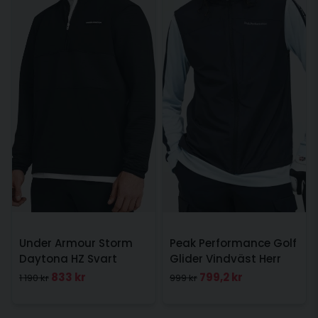
Under Armour Storm
Peak Performance Golf
Daytona HZ Svart
Glider Vindväst Herr
Svart
833 kr
799,2 kr
1 190 kr
999 kr