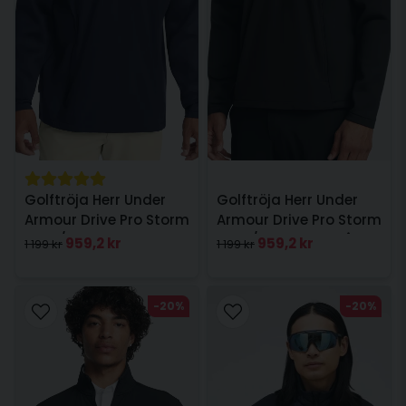
Golftröja Herr Under
Golftröja Herr Under
Armour Drive Pro Storm
Armour Drive Pro Storm
Hyb 1/2 Zip Navy
Hyb 1/2 Zip Mörkgrå
959,2 kr
959,2 kr
1 199 kr
1 199 kr
-20%
-20%