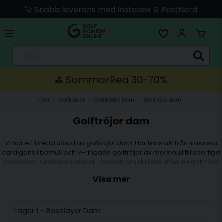
🚀 Snabb leverans med Instabox & PostNord
🛍️ Betala med Swish, Apple Pay, Kort & Faktura
🚚 Skickas direkt från lagret i Linköping
Sök...
⛳️ SommarRea 30-70%
Hem
Golfkläder
Golfkläder Dam
Golftröjor dam
Golftröjor dam
Vi har ett bredd utbud av
golftröjor dam
. Här finns allt från klassiska
cardigans i bomull och V-ringade golftröjor av merinoull till sportiga
damtröjor i funktionsmaterial. Oavsett om du letar efter en golftröja,
kofta eller windstopper kan du hitta det du letar efter i vårt breda
Visa mer
utbud av
golftröjor dam
för golf. Vi erbjuder golftröjor dam för alla
tillfällen och alla spelare. Välj bland kända varumärken såsom Daily
golf, Röhnisch Golf, Nike Golf, J.Lindeberg Golf och Peak Performance
Golf.
Lager 1 - Baselayer Dam