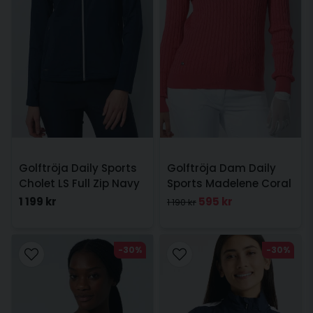
Golftröja Daily Sports
Golftröja Dam Daily
Cholet LS Full Zip Navy
Sports Madelene Coral
1 199 kr
595 kr
1 190 kr
-30%
-30%