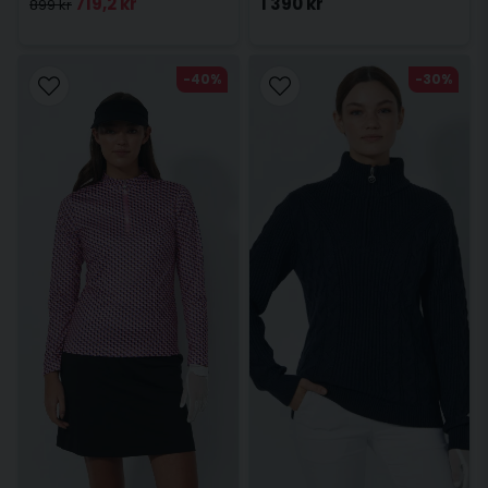
719,2 kr
1 390 kr
899 kr
-40%
-30%