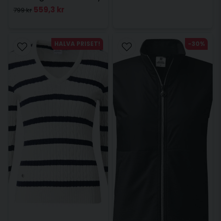
559,3 kr
799 kr
HALVA PRISET!
-30%