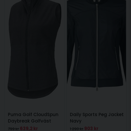
Puma Golf CloudSpun
Daily Sports Peg Jacket
Daybreak Golfväst
Navy
Svart
639,2 kr
903 kr
799 kr
1 290 kr