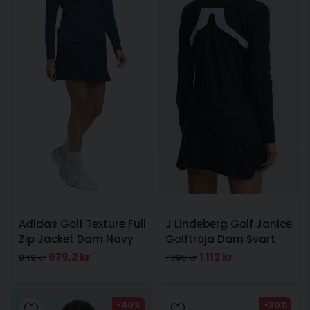
Adidas Golf Texture Full
J Lindeberg Golf Janice
Zip Jacket Dam Navy
Golftröja Dam Svart
679,2 kr
1 112 kr
849 kr
1 390 kr
-40%
-30%