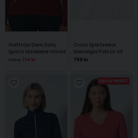
Golftröja Dam Daily
Cross Sportswear
Sports Madelene Vinröd
Nostalgia Polo LS Vit
714 kr
799 kr
1 190 kr
HALVA PRISET!