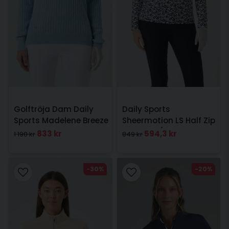
Golftröja Dam Daily
Daily Sports
Sports Madelene Breeze
Sheermotion LS Half Zip
Blue
Leo Svart/Vit
833 kr
594,3 kr
1 190 kr
849 kr
-30%
-20%