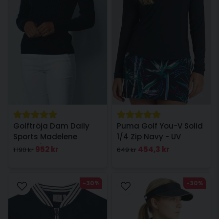
Golftröja Dam Daily
Puma Golf You-V Solid
Sports Madelene
1/4 Zip Navy - UV
Mörkblå
952 kr
454,3 kr
1 190 kr
649 kr
-30%
-30%