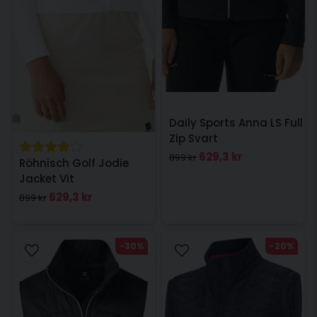
Daily Sports Anna LS Full
Zip Svart
629,3 kr
899 kr
Röhnisch Golf Jodie
Jacket Vit
629,3 kr
899 kr
-30%
-20%