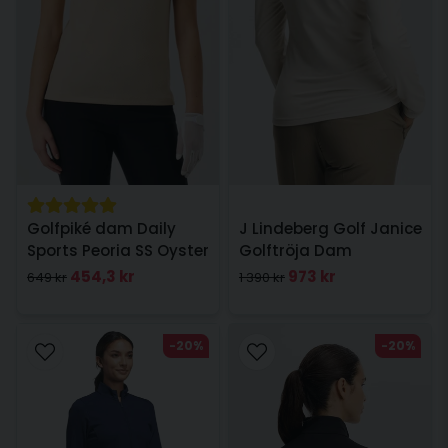
Golfpiké dam Daily
J Lindeberg Golf Janice
Sports Peoria SS Oyster
Golftröja Dam
Moonbeam
454,3 kr
973 kr
649 kr
1 390 kr
-20%
-20%