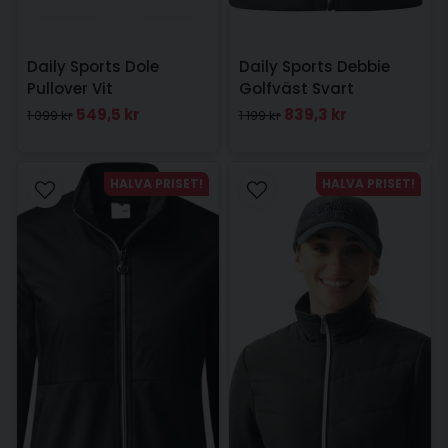
Daily Sports Dole
Daily Sports Debbie
Pullover Vit
Golfväst Svart
549,5 kr
839,3 kr
1 099 kr
1 199 kr
HALVA PRISET!
HALVA PRISET!