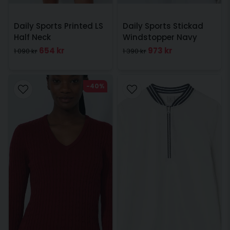
Daily Sports Printed LS
Daily Sports Stickad
Half Neck
Windstopper Navy
654 kr
973 kr
1 090 kr
1 390 kr
-40%