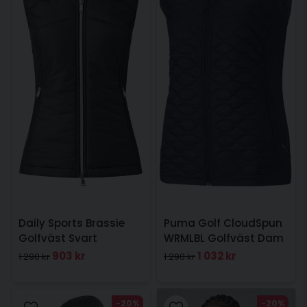
Daily Sports Brassie
Puma Golf CloudSpun
Golfväst Svart
WRMLBL Golfväst Dam
Navy
903 kr
1 032 kr
1 290 kr
1 290 kr
-20%
-20%