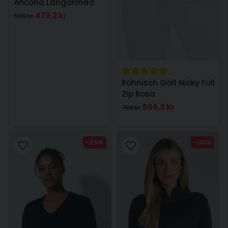
Ancona Långärmad
Svart
479,2 kr
599 kr
Röhnisch Golf Nicky Full
Zip Rosa
559,3 kr
799 kr
-20%
-30%