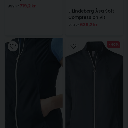
719,2 kr
899 kr
J Lindeberg Åsa Soft
Compression Vit
639,2 kr
799 kr
-40%