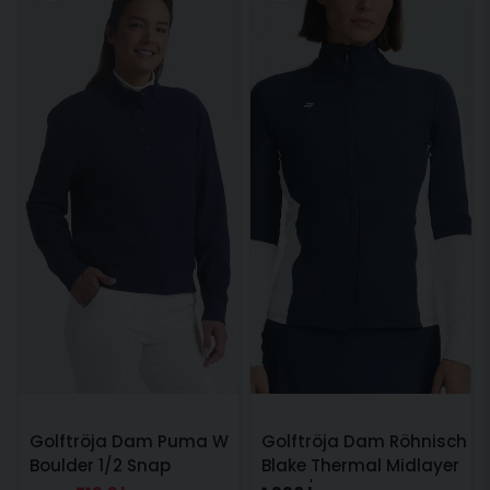
Golftröja Dam Puma W
Golftröja Dam Röhnisch
Boulder 1/2 Snap
Blake Thermal Midlayer
Pullover Navy
Navy/Vit