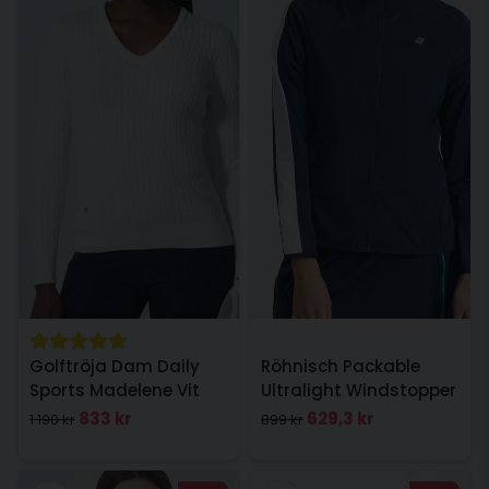
Golftröja Dam Daily
Röhnisch Packable
Sports Madelene Vit
Ultralight Windstopper
Jacka Navy
833 kr
629,3 kr
1 190 kr
899 kr