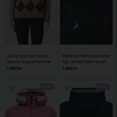
Golftröja Dam Daily
Peak Performance Rider
Sports Argyle Pullover
Zip Jacket Dam Svart
Beige
1 390 kr
1 490 kr
NYHET
NYHET