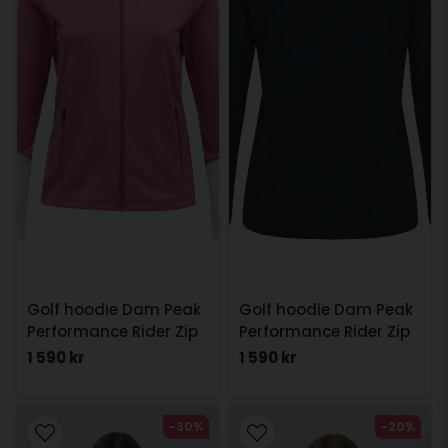
Golf hoodie Dam Peak
Golf hoodie Dam Peak
Performance Rider Zip
Performance Rider Zip
Hood Rosa
Hood Svart
1 590 kr
1 590 kr
-30%
-20%