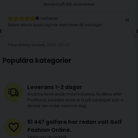
Baserat på
818 recensioner
Verifierad
Älskar dessa byxor jag har dom även till vardags!
Tina Ginny Louise,
2026-08-05
Populära kategorier
Leverans 1-2 dagar
Snabba leveranser med Instabox, BudBee eller
PostNord, beställa innan kl 12 på vardagar och vi
skickar din order samma dag.
51 447 golfare har redan valt Golf
Fashion Online.
Testa oss du också!