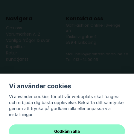
betalt in pengarna till Klarna kommer Klarna kontakta dig
för att genomföra återbetalningen.
Navigera
Kontakta oss
Golf Fashion Online i Sverige
Om oss
AB
Varumärken A-Z
Låskolvsgatan 4
Vanliga frågor & svar
589 41 Linköping
Köpvillkor
Retur
Mail: hello@golffashiononline.se
Kundtjänst
Tel: 013 - 14 00 95
Följ oss
Våra partners
Vi använder cookies
Facebook
Instagram
Vi använder cookies för att vår webbplats skall fungera
och erbjuda dig bästa upplevelse. Bekräfta ditt samtycke
genom att trycka på godkänn alla eller anpassa via
inställningar
Godkänn alla