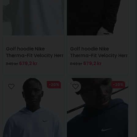
Golf hoodie Nike
Golf hoodie Nike
Therma-Fit Velocity Herr
Therma-Fit Velocity Herr
Vit
Svart
679,2 kr
679,2 kr
849 kr
849 kr
-20%
-20%