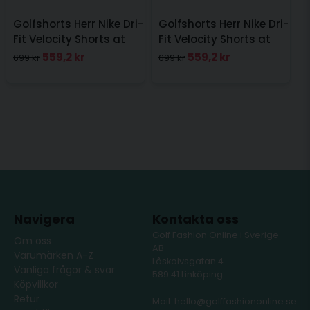
Golfshorts Herr Nike Dri-
Golfshorts Herr Nike Dri-
Fit Velocity Shorts at
Fit Velocity Shorts at
Knee Svart
Knee Navy
559,2 kr
559,2 kr
699 kr
699 kr
Navigera
Kontakta oss
Golf Fashion Online i Sverige
Om oss
AB
Varumärken A-Z
Låskolvsgatan 4
Vanliga frågor & svar
589 41 Linköping
Köpvillkor
Retur
Mail: hello@golffashiononline.se