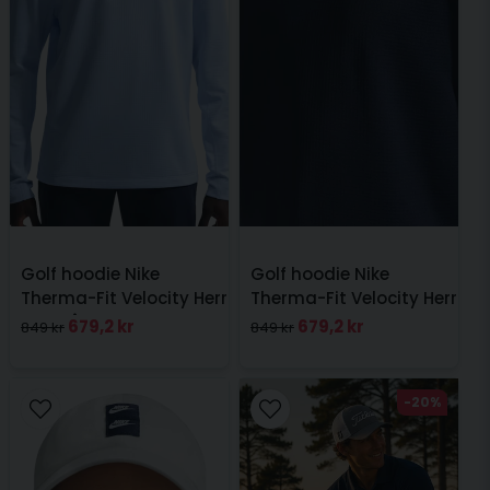
Golf hoodie Nike
Golf hoodie Nike
Therma-Fit Velocity Herr
Therma-Fit Velocity Herr
Ljusblå
Navy
679,2 kr
679,2 kr
849 kr
849 kr
-20%