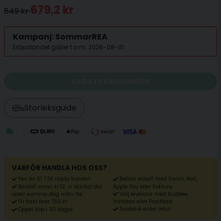
679,2 kr
849 kr
Kampanj: SommarREA
Erbjudandet gäller t.o.m. 2026-08-10
LÄGG I VARUKORGEN
Storleksguide
VARFÖR HANDLA HOS OSS?
Fler än 51 736 nöjda kunder!
Betala enkelt med Swish, Kort,
Beställ innan kl 12, vi skickar din
Apple Pay eller Faktura
Välj leverans med BudBee,
order samma dag mån-fre
Fri frakt över 750 kr
Instabox eller PostNord
Snabb & enkel retur
Öppet köp i 30 dagar