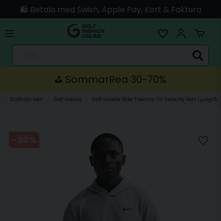
🛍️ Betala med Swish, Apple Pay, Kort & Faktura
🚚 Skickas direkt från lagret i Linköping
Sök...
⛳️ SommarRea 30-70%
r
Golftröja herr
Golf Hoodie
Golf hoodie Nike Therma-Fit Velocity Herr Ljusgrå
-
20
%