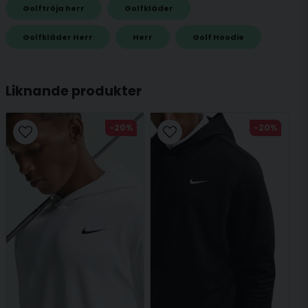
Golftröja herr
Golfkläder
Snabbtorkande funktionsmaterial
name
Golfkläder Herr
Herr
Golf Hoodie
Namn
Liknande produkter
email
Mejladress
-20%
-20%
Ja, ni får publicera min fråga
Skicka fråga