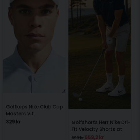
Golfkeps Nike Club Cap
Masters Vit
329 kr
Golfshorts Herr Nike Dri-
Fit Velocity Shorts at
Knee Ljusgrå
559,2 kr
699 kr