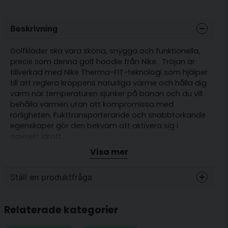
Beskrivning
Golfkläder ska vara sköna, snygga och funktionella,
precis som denna golf hoodie från Nike. Tröjan är
tillverkad med Nike Therma-FIT-teknologi som hjälper
till att reglera kroppens naturliga värme och hålla dig
varm när temperaturen sjunker på banan och du vill
behålla värmen utan att kompromissa med
rörligheten. Fukttransporterande och snabbtorkande
egenskaper gör den bekväm att aktivera sig i
oavsett idrott.
Visa mer
Gör som proffsen på tv byt ut den vanliga golftröjan
mot en snygg och skön golf hoodie från Nike.
Ställ en produktfråga
Passform: Normal
Stretch
question
Fråga oss något om denna produkten...
Relaterade kategorier
Nike Therma-FIT-teknologi
Halv dragkedja i halsen