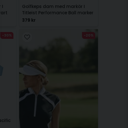
 I
Golfkeps dam med markör I
vart
Titleist Performance Ball marker
Svart
379 kr
-30%
-20%
cific