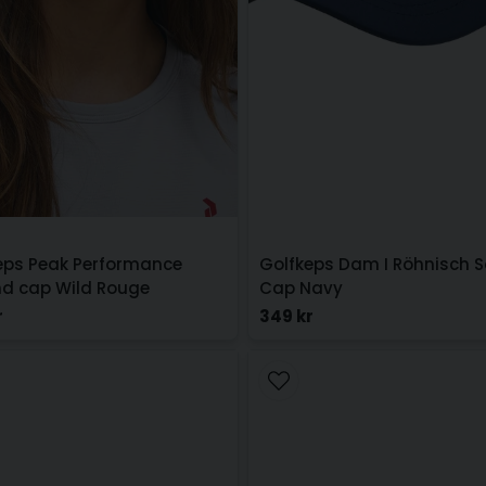
eps Peak Performance
Golfkeps Dam I Röhnisch S
d cap Wild Rouge
Cap Navy
r
349 kr