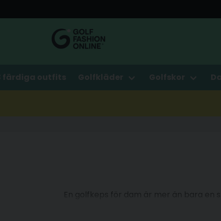
3 färdiga outfits
Golfkläder
Golfskor
D
En golfkeps för dam är mer än bara en sny
hantera fukt och s