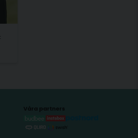
t
Våra partners