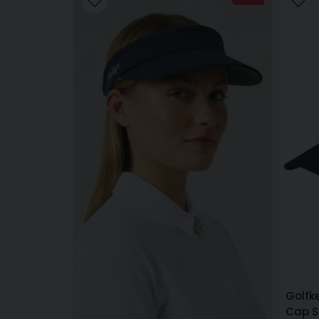
Golfk
Cap S