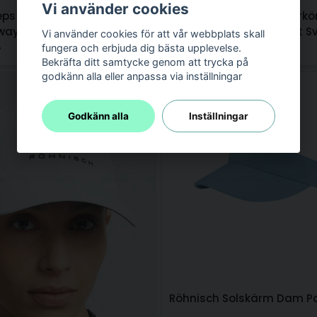
Vi använder cookies
eps dam med markör I
Golfkeps dam med markör
way Stitch Magnet Vit
Callaway Stitch Magnet S
Vi använder cookies för att vår webbplats skall
fungera och erbjuda dig bästa upplevelse.
r
369 kr
Bekräfta ditt samtycke genom att trycka på
godkänn alla eller anpassa via inställningar
-30%
Godkänn alla
Inställningar
Röhnisch Solskärm Dam Pa