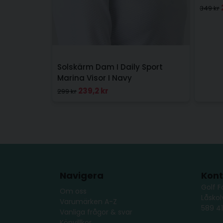
349 kr
Solskärm Dam I Daily Sport
Marina Visor I Navy
239,2 kr
299 kr
Navigera
Kont
Golf F
Om oss
Låsko
Varumärken A-Z
589 41
Vanliga frågor & svar
Köpvillkor