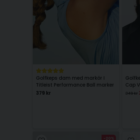
Golfkeps dam med markör I
Golfk
Titleist Performance Ball marker
Cap V
Vit
379 kr
349 kr
-20%