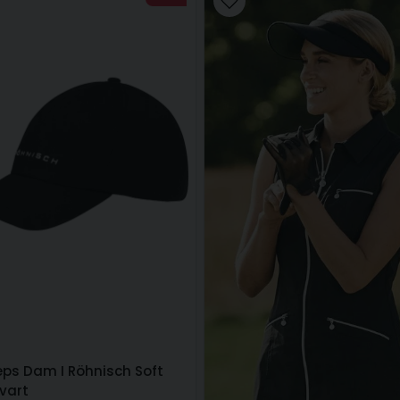
eps Dam I Röhnisch Soft
vart