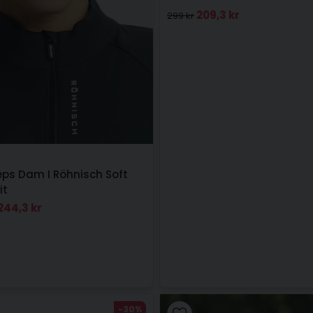
209,3 kr
299 kr
eps Dam I Röhnisch Soft
it
244,3 kr
-30%