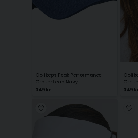
Golfkeps Peak Performance
Golfk
Ground cap Navy
Groun
349 kr
349 k