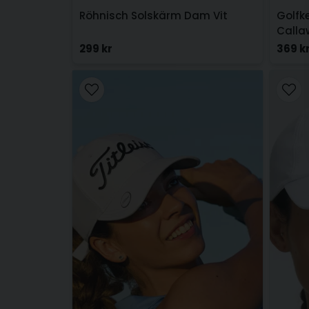
Röhnisch Solskärm Dam Vit
Golfk
Calla
299 kr
369 k