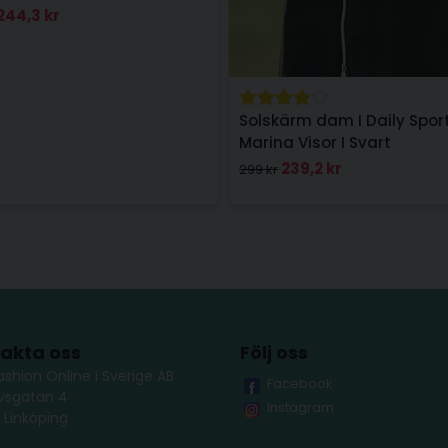
244,3 kr
Solskärm dam I Daily Spor
Marina Visor I Svart
239,2 kr
299 kr
akta oss
Följ oss
ashion Online i Sverige AB
Facebook
lvsgatan 4
Instagram
 Linköping