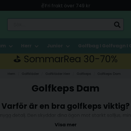
✌️Fri frakt över 749 kr
🚀 Snabb leverans med Instabox & PostNord
Sök...
🛍️ Betala med Swish, Apple Pay, Kort & Faktura
🚚 Skickas direkt från lagret i Linköping
am
Herr
Junior
Golfbag I Golfvagn I 
⛳️ SommarRea 30-70%
Hem
Golfkläder
Golfkläder Herr
Golfkeps
Golfkeps Dam
Golfkeps Dam
Varför är en bra golfkeps viktig?
gg detalj. Den skyddar dina ögon mot starkt solljus, minska
vett. Detta bidrar till bättre koncentration och komfort
Visa mer