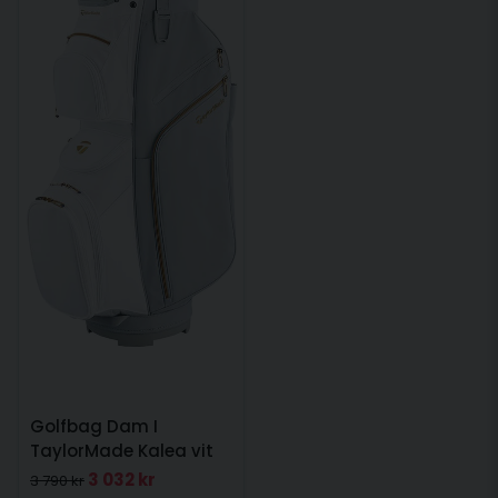
Golfbag Dam I
TaylorMade Kalea vit
3 032 kr
3 790 kr