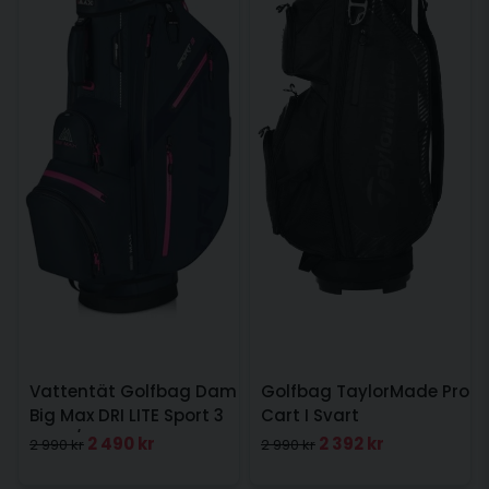
Vattentät Golfbag Dam
Golfbag TaylorMade Pro
Big Max DRI LITE Sport 3
Cart I Svart
Navy/Rosa
2 490 kr
2 392 kr
2 990 kr
2 990 kr