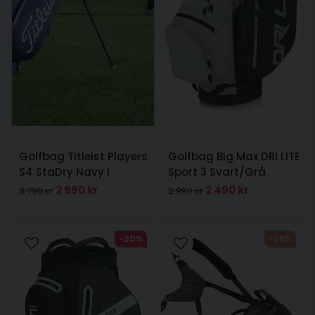
Golfbag Titleist Players
Golfbag Big Max DRI LITE
S4 StaDry Navy I
Sport 3 Svart/Grå
Vattentät golfbag
2 990 kr
2 490 kr
3 790 kr
2 990 kr
-20%
-26%