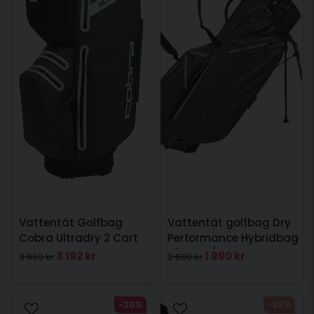
Vattentät Golfbag
Vattentät golfbag Dry
Cobra Ultradry 2 Cart
Performance Hybridbag
Svart
9" Svart/Röd
3 192 kr
1 990 kr
3 990 kr
2 690 kr
-20%
-25%