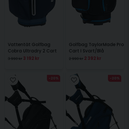
Vattentät Golfbag
Golfbag TaylorMade Pro
Cobra Ultradry 2 Cart
Cart I Svart/Blå
Navy
3 192 kr
2 392 kr
3 990 kr
2 990 kr
-20%
-20%