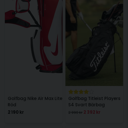
Golfbag Nike Air Max Lite
Golfbag Titleist Players
Röd
S4 Svart Bärbag
2 190 kr
2 392 kr
2 990 kr