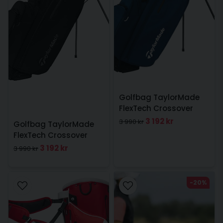
Golfbag TaylorMade
FlexTech Crossover
Stand bag I Navy
3 192 kr
3 990 kr
Golfbag TaylorMade
FlexTech Crossover
Stand bag I Svart
3 192 kr
3 990 kr
-20%