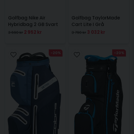
Golfbag Nike Air
Golfbag TaylorMade
Hybridbag 2 GB Svart
Cart Lite I Grå
2 952 kr
3 032 kr
3 690 kr
3 790 kr
-20%
-20%