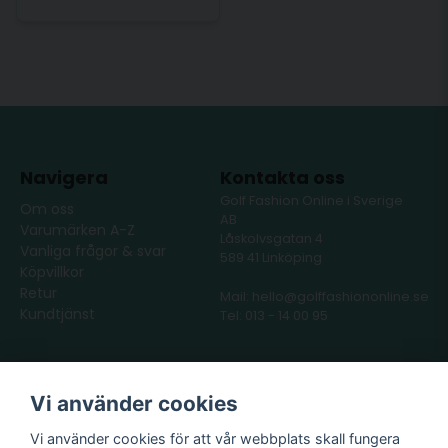
Navigera
Kontakta oss
Golf Fashion Online i Sverige
Om oss
AB
Varumärken A-Z
Låskolvsgatan 4
Vanliga frågor & svar
589 41 Linköping
Köpvillkor
Retur
Mail: hello@golffashiononline.se
Kundtjänst
Tel: 013 - 14 00 95
Följ oss
Våra partners
Vi använder cookies
Facebook
Instagram
Vi använder cookies för att vår webbplats skall fungera