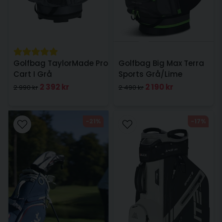
Golfbag TaylorMade Pro
Golfbag Big Max Terra
Cart I Grå
Sports Grå/Lime
2 392 kr
2 190 kr
2 990 kr
2 490 kr
-21%
-17%