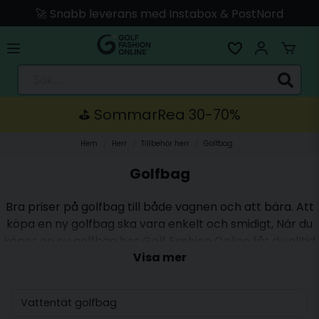
🚀 Snabb leverans med Instabox & PostNord
🛍️ Betala med Swish, Apple Pay, Kort & Faktura
🚚 Skickas direkt från lagret i Linköping
Sök...
⛳️ SommarRea 30-70%
Hem
Herr
Tillbehör herr
Golfbag
Golfbag
Bra priser på golfbag till både vagnen och att bära. Att
köpa en ny golfbag ska vara enkelt och smidigt, När du
köper en ny golfbag hos Golf Fashion Online får du alltid
Visa mer
30 dagar öppet köp samt fri frakt och enkel
returhantering.Hos Golf Fashion Online hittar du
golfbagar från
Callaway
,
Cobra
,
Titleist
och
Vattentät golfbag
J.Lindeberg