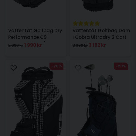
Vattentät Golfbag Dry
Vattentät Golfbag Dam
Performance C9
I Cobra Ultradry 2 Cart
Cartbag Svart/Röd
Svart/Rosa
1 990 kr
3 192 kr
2 690 kr
3 990 kr
-20%
-20%