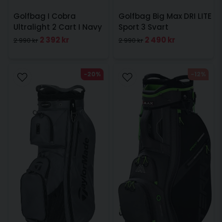
Golfbag I Cobra
Golfbag Big Max DRI LITE
Ultralight 2 Cart I Navy
Sport 3 Svart
2 392 kr
2 490 kr
2 990 kr
2 990 kr
-20%
-12%