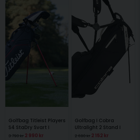
Golfbag Titleist Players
Golfbag I Cobra
S4 StaDry Svart I
Ultralight 2 Stand I
Vattentät golfbag
Svart
2 990 kr
2 152 kr
3 790 kr
2 690 kr