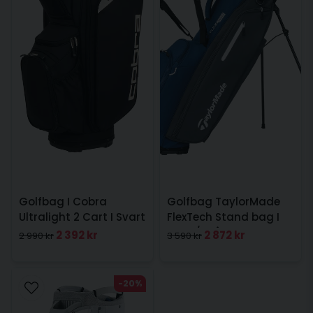
Golfbag I Cobra
Golfbag TaylorMade
Ultralight 2 Cart I Svart
FlexTech Stand bag I
Navy/Grå
2 392 kr
2 872 kr
2 990 kr
3 590 kr
-20%