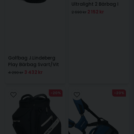
Ultralight 2 Bärbag I
Navy
2 152 kr
2 690 kr
Golfbag J.Lindeberg
Play Bärbag Svart/Vit
3 432 kr
4 290 kr
-20%
-20%