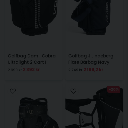
Golfbag Dam I Cobra
Golfbag J.Lindeberg
Ultralight 2 Cart I
Flare Bärbag Navy
Svart/Vit
2 392 kr
2 199,2 kr
2 990 kr
2 749 kr
-20%