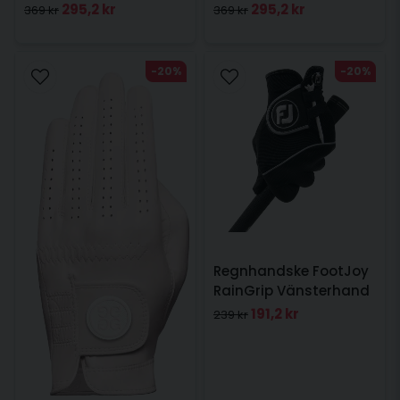
Vänsterhand Ljusblå
Vänsterhand Blossom
295,2 kr
295,2 kr
369 kr
369 kr
dam
Dam
-20%
-20%
Regnhandske FootJoy
RainGrip Vänsterhand
Dam
191,2 kr
239 kr