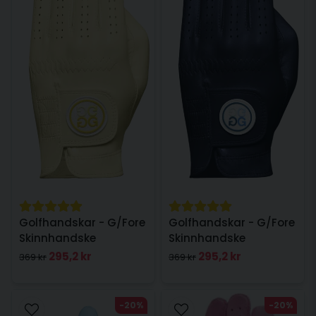
Golfhandskar - G/Fore
Golfhandskar - G/Fore
Skinnhandske
Skinnhandske
Vänsterhand Sunshine
Vänsterhand Marin
295,2 kr
295,2 kr
369 kr
369 kr
dam
Dam
-20%
-20%