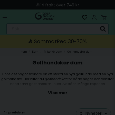
✌️Fri frakt över 749 kr
🚀 Snabb leverans med Instabox & PostNord
🛍️ Betala med Swish, Apple Pay, Kort & Faktura
Sök...
🚚 Skickas direkt från lagret i Linköping
⛳️ SommarRea 30-70%
Hem
Dam
Tillbehör dam
Golfhandskar dam
Golfhandskar dam
Finns det något skönare än att starta en nya golfrunda med en nya
golfhandske. Här hittar du
golfhandskar
för både höger och vänster
hand samt golfhandskar i olika kvalitéer. Många köper en
allvädershandske med tron att den ska vara lika bra i alla väder.
Visa mer
Detta är fel, en allvädershandske är en golfhandske tillverkad i syntet
och passar bäst när det är vackert väder och inte när det regnar.
Den ända golfhanske som fungera när det regnar är en
regnhandske och den ska var blött för bästa grepp i regnet. Sedan
14 produkter
Nyheter
finns det golfhandskar tillverkade i skinn och dessa är de tunnaste