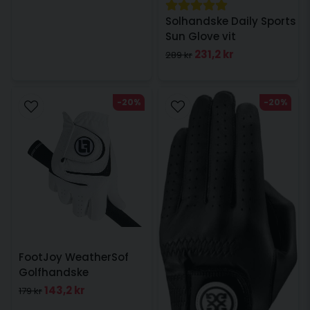
Solhandske Daily Sports
Sun Glove vit
231,2 kr
289 kr
-20%
-20%
FootJoy WeatherSof
Golfhandske
Högerhand Dam
143,2 kr
179 kr