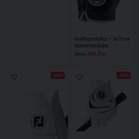
Golfhandskar - G/Fore
Skinnhandske
Vänsterhand Svart Dam
295,2 kr
369 kr
-20%
-20%