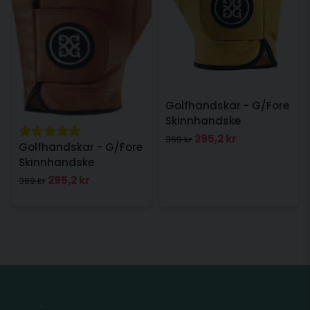
Golfhandskar - G/Fore
Skinnhandske
Högerhand Fly Dam
295,2 kr
369 kr
Golfhandskar - G/Fore
Skinnhandske
Vänsterhand Tangerin
295,2 kr
369 kr
Dam