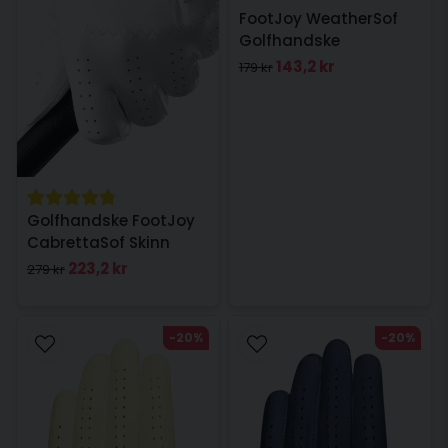
FootJoy WeatherSof
Golfhandske
Vänsterhand Dam
143,2 kr
179 kr
Golfhandske FootJoy
CabrettaSof Skinn
Vänsterhand Dam
223,2 kr
279 kr
-20%
-20%