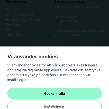
Navigera
Kontakta oss
Golf Fashion Online i Sverige
Om oss
AB
Varumärken A-Z
Låskolvsgatan 4
Vanliga frågor & svar
589 41 Linköping
Köpvillkor
Retur
Mail: hello@golffashiononline.se
Kundtjänst
Tel: 013 - 14 00 95
Följ oss
Våra partners
Vi använder cookies
Facebook
Instagram
Vi använder cookies för att vår webbplats skall fungera
och erbjuda dig bästa upplevelse. Bekräfta ditt samtycke
genom att trycka på godkänn alla eller anpassa via
inställningar
Godkänn alla
Inställningar