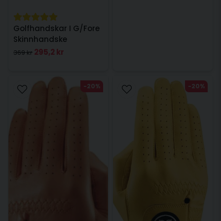
Golfhandskar I G/Fore
Skinnhandske
Vänsterhand Blush dam
295,2 kr
369 kr
-20%
-20%