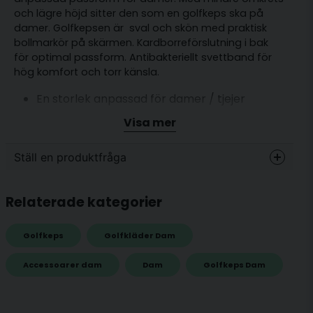
och lägre höjd sitter den som en golfkeps ska på
damer. Golfkepsen är sval och skön med praktisk
bollmarkör på skärmen. Kardborreförslutning i bak
för optimal passform. Antibakteriellt svettband för
hög komfort och torr känsla.
En storlek anpassad för damer / tjejer
Anpassad passform för damer med mindre
Visa mer
omkrets och mindre djup
Ställ en produktfråga
question
Fråga oss något om denna produkten...
Relaterade kategorier
Golfkeps
Golfkläder Dam
name
Accessoarer dam
Dam
Golfkeps Dam
Namn