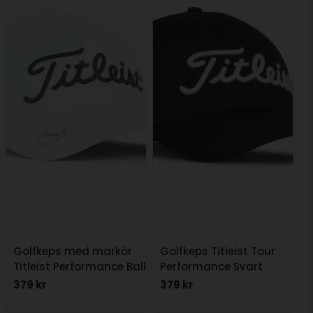
Golfkeps med markör
Golfkeps Titleist Tour
Titleist Performance Ball
Performance Svart
marker Vit
379 kr
379 kr