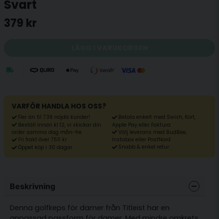
Svart
379 kr
LÄGG I VARUKORGEN
VARFÖR HANDLA HOS OSS?
Fler än 51 736 nöjda kunder!
Betala enkelt med Swish, Kort,
Beställ innan kl 12, vi skickar din
Apple Pay eller Faktura
Välj leverans med BudBee,
order samma dag mån-fre
Fri frakt över 750 kr
Instabox eller PostNord
Snabb & enkel retur
Öppet köp i 30 dagar
Beskrivning
Denna golfkeps för damer från Titleist har en
anpassad passform för damer. Med mindre omkrets