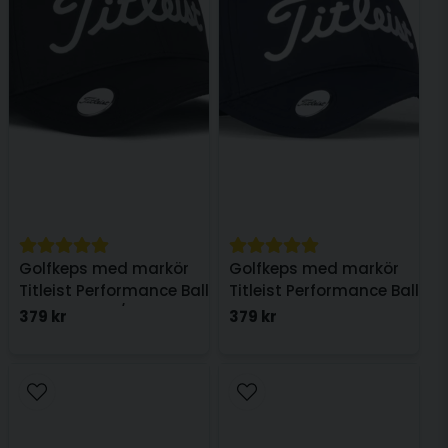
Golfkeps med markör
Golfkeps med markör
Titleist Performance Ball
Titleist Performance Ball
Marker Svart/Vit
Marker Navy
379 kr
379 kr