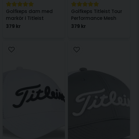
Golfkeps dam med
Golfkeps Titleist Tour
markör I Titleist
Performance Mesh
Performance Ball
Svart
379 kr
379 kr
marker Vit