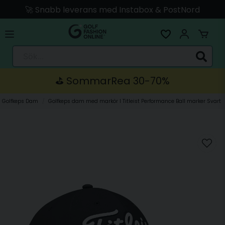
🚀 Snabb leverans med Instabox & PostNord
🛍️ Betala med Swish, Apple Pay, Kort & Faktura
🚚 Skickas direkt från lagret i Linköping
Sök...
⛳️ SommarRea 30-70%
Golfkeps Dam
Golfkeps dam med markör I Titleist Performance Ball marker Svart