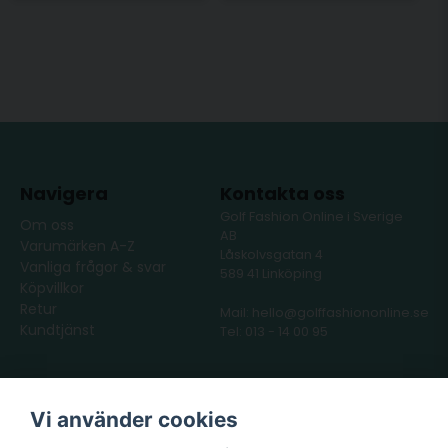
Navigera
Kontakta oss
Golf Fashion Online i Sverige
Om oss
AB
Varumärken A-Z
Låskolvsgatan 4
Vanliga frågor & svar
589 41 Linköping
Köpvillkor
Retur
Mail: hello@golffashiononline.se
Kundtjänst
Tel: 013 - 14 00 95
Följ oss
Våra partners
Vi använder cookies
Facebook
Instagram