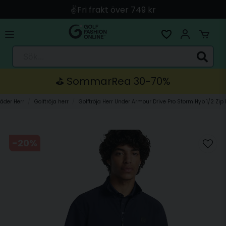
🚀 Snabb leverans med Instabox & PostNord
🛍️ Betala med Swish, Apple Pay, Kort & Faktura
🚚 Skickas direkt från lagret i Linköping
Sök...
⛳️ SommarRea 30-70%
läder Herr
Golftröja herr
Golftröja Herr Under Armour Drive Pro Storm Hyb 1/2 Zip
-
20
%