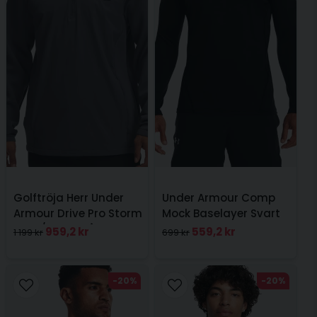
Skicka fråga
Golftröja Herr Under
Under Armour Comp
Armour Drive Pro Storm
Mock Baselayer Svart
Hyb 1/2 Zip Grå
959,2 kr
559,2 kr
1 199 kr
699 kr
-20%
-20%