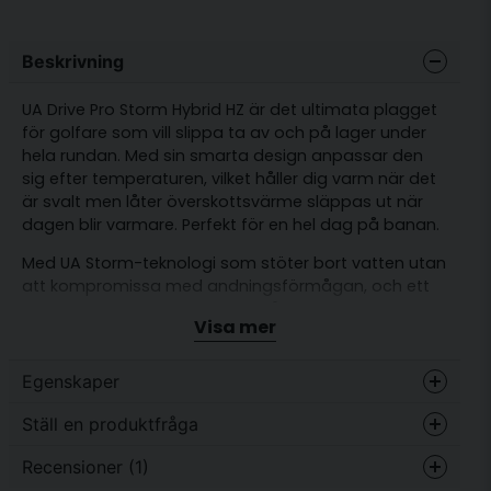
Beskrivning
UA Drive Pro Storm Hybrid HZ är det ultimata plagget
för golfare som vill slippa ta av och på lager under
hela rundan. Med sin smarta design anpassar den
sig efter temperaturen, vilket håller dig varm när det
är svalt men låter överskottsvärme släppas ut när
dagen blir varmare. Perfekt för en hel dag på banan.
Med UA Storm-teknologi som stöter bort vatten utan
att kompromissa med andningsförmågan, och ett
slitstarkt stretchvävt yttertyg på framsidan med
Visa mer
lättviktig fleeceisolering, erbjuder den värme utan att
bli klumpig.
Egenskaper
Passform: Normal
Vattenavvisande
Ja
Ställ en produktfråga
Vattenavvisande
Varmfodrad
Ja
2 st fickor fram med dragkedja
Recensioner (1)
question
Stretch
Ja
Fråga oss något om denna produkten...
4-vägsstretch för maximal passform &