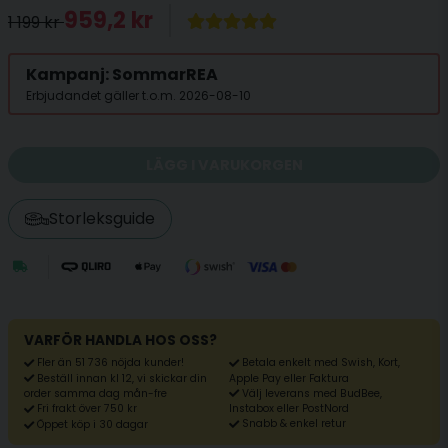
959,2 kr
1 199 kr
Kampanj: SommarREA
Erbjudandet gäller t.o.m. 2026-08-10
LÄGG I VARUKORGEN
Storleksguide
VARFÖR HANDLA HOS OSS?
Fler än 51 736 nöjda kunder!
Betala enkelt med Swish, Kort,
Beställ innan kl 12, vi skickar din
Apple Pay eller Faktura
Välj leverans med BudBee,
order samma dag mån-fre
Fri frakt över 750 kr
Instabox eller PostNord
Snabb & enkel retur
Öppet köp i 30 dagar