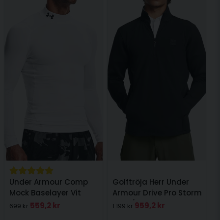
Under Armour Comp
Golftröja Herr Under
Mock Baselayer Vit
Armour Drive Pro Storm
Hyb 1/2 Zip Svart
559,2 kr
959,2 kr
699 kr
1 199 kr