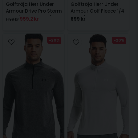
Golftröja Herr Under
Golftröja Herr Under
Armour Drive Pro Storm
Armour Golf Fleece 1/4
Hyb 1/2 Zip Mörkgrå
Zip Blå
959,2 kr
699 kr
1 199 kr
-20%
-20%