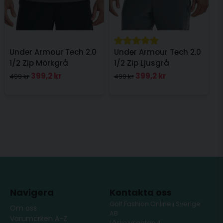
Under Armour Tech 2.0
Under Armour Tech 2.0
1/2 Zip Mörkgrå
1/2 Zip Ljusgrå
399,2 kr
399,2 kr
499 kr
499 kr
Navigera
Kontakta oss
Golf Fashion Online i Sverige
Om oss
AB
Varumärken A-Z
Låskolvsgatan 4