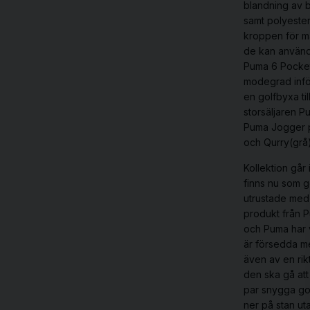
blandning av b
samt polyeste
kroppen för ma
de kan använda
Puma 6 Pocket 
modegrad inför
en
golfbyxa
t
storsäljaren P
Puma Jogger pa
och Qurry(grå)
Kollektion går
finns nu som g
utrustade med
produkt från
P
och Puma har v
är försedda me
även av en rik
den ska gå at
par snygga go
ner på stan uta