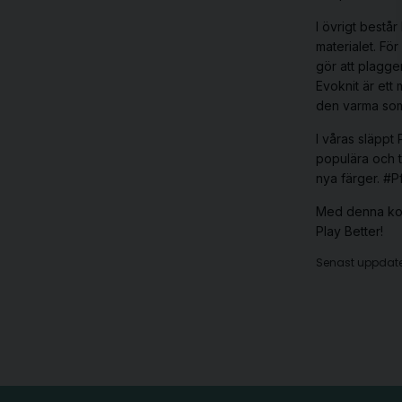
I övrigt består
materialet. För
gör att plagge
Evoknit är ett
den varma somm
I våras släppt
populära och t
nya färger. #
Med denna kol
Play Better!
Senast uppdate