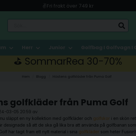
✌️Fri frakt över 749 kr
🚀 Snabb leverans med Instabox & PostNord
Sök...
🛍️ Betala med Swish, Apple Pay, Kort & Faktura
🚚 Skickas direkt från lagret i Linköping
am
Herr
Junior
Golfbag I Golfvagn I 
⛳️ SommarRea 30-70%
Hem
Blogg
Höstens golfkläder från Puma Golf
s golfkläder från Puma Golf
24-03-05 20:59 av
 nu släppt en ny kollektion med
golfkläder
och
golfskor
i en skön ret
r designade så att de ska gå lika bra att använda på golfbanan so
Golf
har tagit fram ett nytt material i sina
golfkläder
som heter Fusion