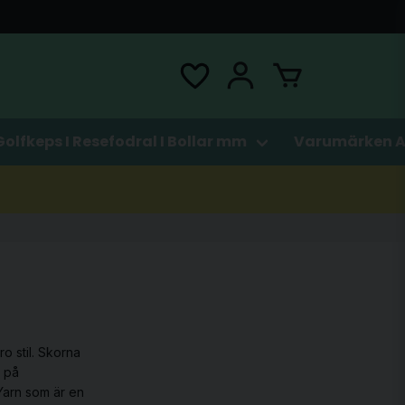
Golfkeps I Resefodral I Bollar mm
Varumärken A
ro stil. Skorna
m på
Yarn som är en