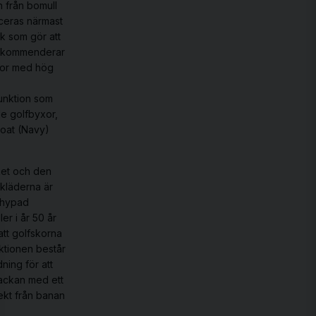
n från bomull
ceras närmast
k som gör att
rekommenderar
yxor med hög
unktion som
de
golfbyxor
,
coat (Navy)
cket och den
fkläderna
är
 hypad
r i år 50 år
att golfskorna
ektionen består
ning för att
ackan med ett
ekt från banan