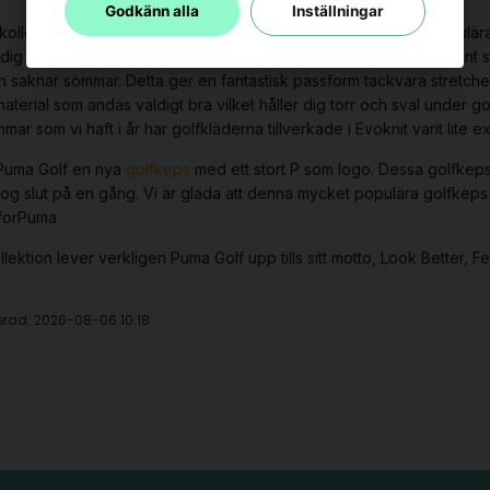
Godkänn alla
Inställningar
 kollektionen av flera nya pikétröjor tillverkade i det mycket populär
 dig som inte har hunnit prova Evoknit än det ett material som är fint st
n saknar sömmar. Detta ger en fantastisk passform tackvara stretchen
 material som andas väldigt bra vilket håller dig torr och sval under 
ar som vi haft i år har
golfkläderna
tillverkade i Evoknit varit lite 
Puma Golf
en nya
golfkeps
med ett stort P som logo. Dessa
golfkep
og slut på en gång. Vi är glada att denna mycket populära golfkeps 
PforPuma
lektion lever verkligen
Puma Golf
upp tills sitt motto, Look Better, F
rad: 2026-08-06 10:18