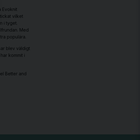
a Evoknit
ickat vilket
 i tyget.
golfrundan. Med
extra populära.
sar
blev väldigt
har kommit i
eel Better and