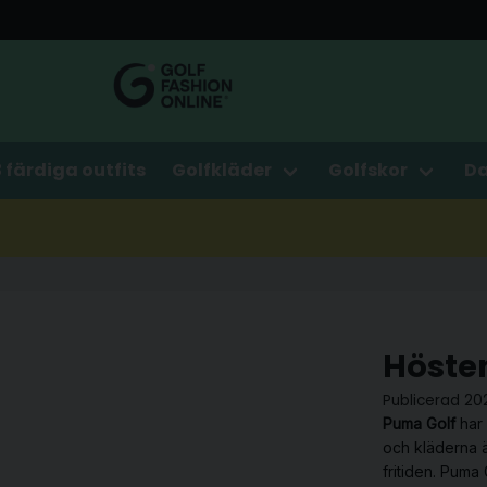
3 färdiga outfits
Golfkläder
Golfskor
D
Hösten
Publicerad 20
Puma Golf
har
och kläderna ä
fritiden.
Puma 