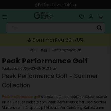
✌️Fri frakt över 749 kr
🚀 Snabb leverans med Instabox & PostNord
🛍️ Betala med Swish, Apple Pay, Kort & Faktura
Sök...
🚚 Skickas direkt från lagret i Linköping
⛳️ SommarRea 30-70%
Hem
Blogg
Peak Performance Golf
Peak Performance Golf
Publicerad 2024-03-05 20:34 av
Peak Performance Golf - Summer
Collection
Peak Performance golf
släpper nu en sommarekollektion som är
en del i det samarbete som Peak Performance har med Nordea
Masters som i år spelas på Hills utanför Göteborg. Kollektionen