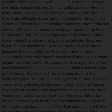
innehåller både
golfbyxor
och
golf shorts
samt en hel del nya
överdelar i härliga kvalitéer. Den nya golfbyxan heter Keen och
är tillverkade i en nya väldigt snygg melerade kvalité. Keen är
tillverkade i ett material som både är vattenavisande samt med
stretch. Golfbyxan Keen har en något smalare passform från knät
och ner till foten jämfört med de övriga
golfbyxorna
från Peak
Performance Golf. Trots den något smalare passformen sitter
byxan väldigt bra och är otroligt skön på tackvare stretchen i
byxan. De nya golfshortsen Aviara är tillverkade med samma
härliga kvalité som golfbyxan Keen. Letar du efter nya
golf
shorts
kan vi varmt rekommendera Aviara då modellen har funnit
tidigare och alltid varit en storsäljare bland våra golf shorts. I den
nya kollektion från
Peak Performance Golf
hittar ni även lite nya
golfpikéer där Grain Polo står för en sportig look med sin
kontrastfärg över axlarna. En annan ny modell är Race Tour Polo
som är en högteknologisk piké med mycket funktion.Tröjan är
tillverkad i ett snabbtorkade material vilket kan vara extra skönt
varma dagar på golfbanan. Race Tour Polo finns i flera olika
färger. En annan nyhet är att Peak Performance har uppdaterat
den mycket populära
golftröjan
Ace till en något tunnare kvalité
för att bättre passa på sommaren. Att ha en mjuk och skön