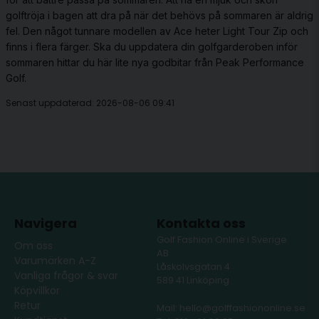
golftröja i bagen att dra på när det behövs på sommaren är aldrig
fel. Den något tunnare modellen av Ace heter Light Tour Zip och
finns i flera färger. Ska du uppdatera din golfgarderoben inför
sommaren hittar du här lite nya godbitar från Peak Performance
Golf.
Senast uppdaterad: 2026-08-06 09:41
Navigera
Kontakta oss
Golf Fashion Online i Sverige
Om oss
AB
Varumärken A-Z
Låskolvsgatan 4
Vanliga frågor & svar
589 41 Linköping
Köpvillkor
Retur
Mail: hello@golffashiononline.se