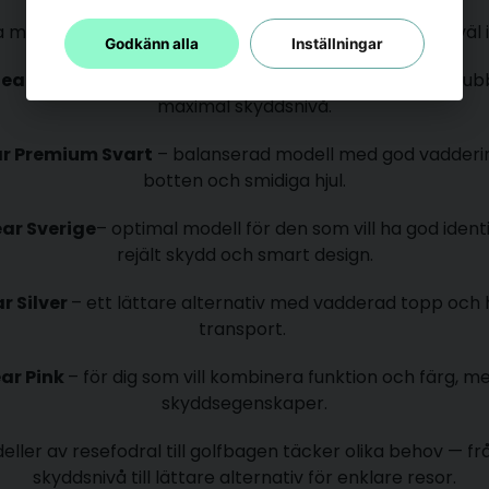
 modeller från vårt sortiment som klarat sig mycket väl i
Godkänn alla
Inställningar
Gear Hardtop
– en robust favorit med hård topp och dubbl
maximal skyddsnivå.
r Premium Svart
– balanserad modell med god vadderin
botten och smidiga hjul.
ear Sverige
– optimal modell för den som vill ha god ident
rejält skydd och smart design.
r Silver
– ett lättare alternativ med vadderad topp och h
transport.
ear Pink
– för dig som vill kombinera funktion och färg, m
skyddsegenskaper.
ller av resefodral till golfbagen täcker olika behov — f
skyddsnivå till lättare alternativ för enklare resor.