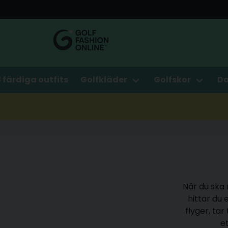
3 färdiga outfits
Golfkläder
Golfskor
D
När du ska 
hittar du 
flyger, tar
e