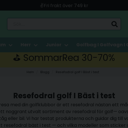
✌️Fri frakt över 749 kr
🚀 Snabb leverans med Instabox & PostNord
Sök...
🛍️ Betala med Swish, Apple Pay, Kort & Faktura
🚚 Skickas direkt från lagret i Linköping
am
Herr
Junior
Golfbag I Golfvagn I 
⛳️ SommarRea 30-70%
Hem
Blogg
Resefodral golf I Bäst i test
Resefodral golf I Bäst i test
resa med din golfklubbor är ett resefodral nästan ett må
ett noggrant utvalt sortiment av
resefodral för golf
— oav
 tåg eller bil. Vi har testat produkterna och guidar dig till
tt resefodral bäst i test — och vilka modeller som sticker u