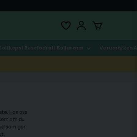
Golfkeps I Resefodral I Bollar mm
Varumärken A
ste. Hos oss
sett om du
 vad som gör
t.