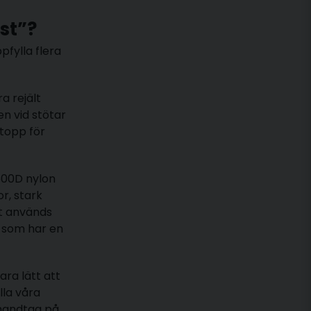
 test”?
pfylla flera
a rejält
n vid stötar
‑topp för
600D nylon
or, stark
nt används
 som har en
ara lätt att
lla våra
 handtag på