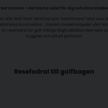
Test vinnare – det bästa valet för dig och dina klubbo
ter står Golf Gear Hard top som “testvinnare” tack vare s
slitstarka konstruktion. Oavsett modell erbjuder vårt h
 av rese­fodral för golf många högkvalitativa alternativ s
trygghet och stil på golfresan.
Resefodral till golfbagen