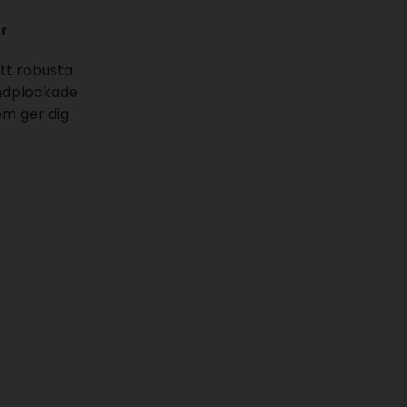
r
itt robusta
andplockade
om ger dig