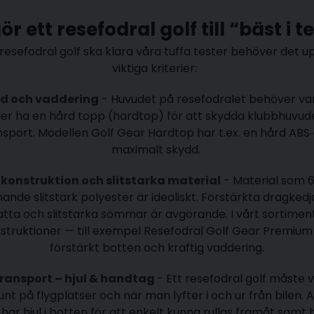
r ett resefodral golf till “bäst i
 resefodral golf ska klara våra tuffa tester behöver det up
viktiga kriterier:
d och vaddering
- Huvudet på resefodralet behöver var
ler ha en hård topp (hardtop) för att skydda klubbhuvude
sport. Modellen Golf Gear Hardtop har t.ex. en hård ABS
maximalt skydd.
 konstruktion och slitstarka material
- Material som 
knande slitstark polyester är idealiskt. Förstärkta dragkedj
tta och slitstarka sömmar är avgörande. I vårt sortime
struktioner — till exempel Resefodral Golf Gear Premium
förstärkt botten och kraftig vaddering.
transport – hjul & handtag
- Ett resefodral golf måste v
runt på flygplatser och när man lyfter i och ur från bilen. A
 har hjul i botten för att enkelt kunna rullas framåt samt