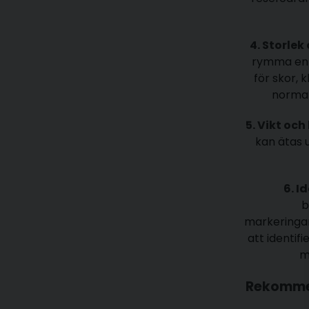
4. Storlek
rymma en 
för skor, 
normal
5. Vikt oc
kan ätas 
6. I
b
markeringar
att identif
m
Rekommend