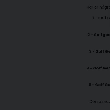
Här är några
1 -
Golf 
2 -
Golfgea
3 -
Golf G
4 -
Golf Gea
5 -
Golf G
Dessa mode