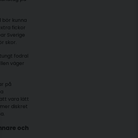
al bör kunna
tra fickor
ear Sverige
r skor.
 tungt fodral
llen väger
ar på
ga
tt vara lätt
 mer diskret
a.
innare och