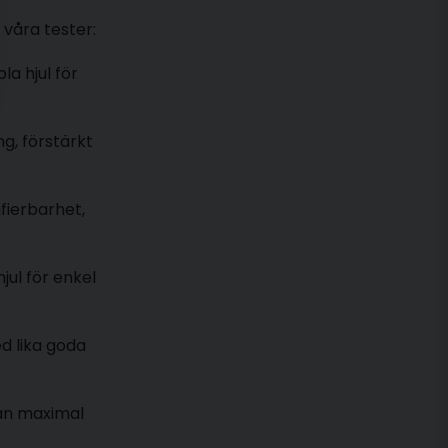
 våra tester:
a hjul för
g, förstärkt
ifierbarhet,
jul för enkel
ed lika goda
rån maximal