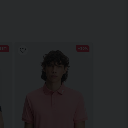
SET!
-30%