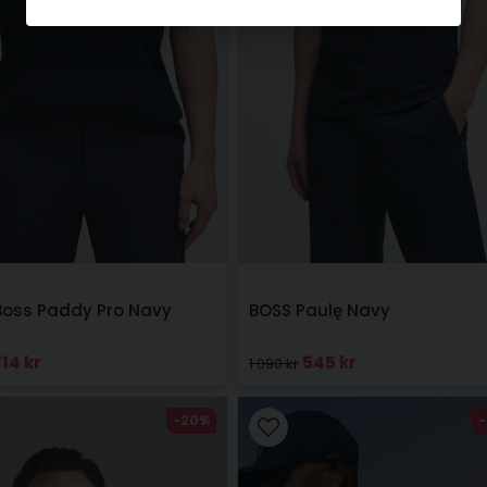
Boss Paddy Pro Navy
BOSS Paulę Navy
714 kr
545 kr
1 090 kr
-20%