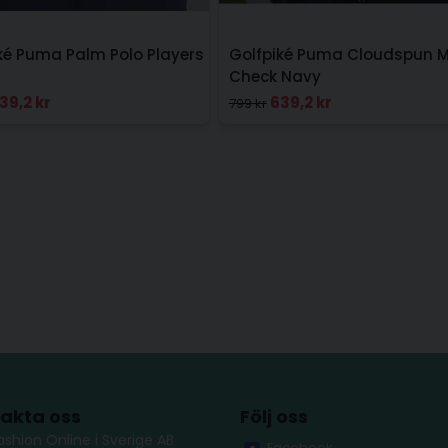
ké Puma Palm Polo Players
Golfpiké Puma Cloudspun 
Check Navy
39,2 kr
639,2 kr
799 kr
akta oss
Följ oss
ashion Online i Sverige AB
Facebook