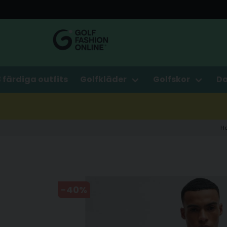
3 färdiga outfits
Golfkläder
Golfskor
D
H
-
40
%