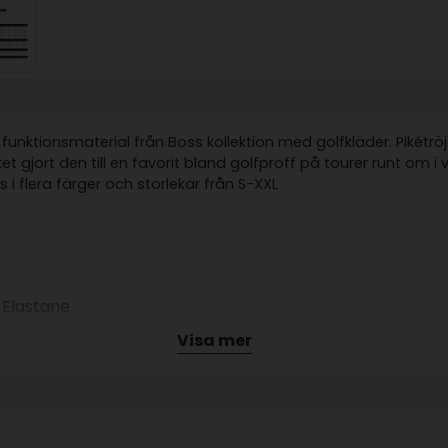
funktionsmaterial från Boss kollektion med golfkläder. Pikétröj
 gjort den till en favorit bland golfproff på tourer runt om i v
 i flera färger och storlekar från S-XXL
 Elastane
Visa mer