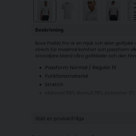
Beskrivning
Boss Paddy Pro är en mjuk och skön golfpiké i 
strech för maximal komfort och passform vilket
storsäljare bland våra golfkläder och den finns
Passform: Normal / Regular fit
Funktionsmaterial
Stretch
Material 56% Bomull 39% polyester 5%
Ställ en produktfråga
question
Fråga oss något om denna produkten...