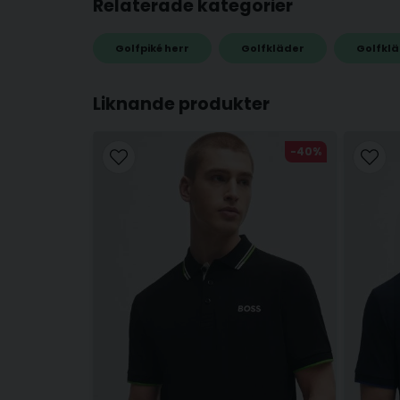
Relaterade kategorier
Golfpiké herr
Golfkläder
Golfklä
name
Namn
Liknande produkter
-40%
Ja, ni får publicera min fråga