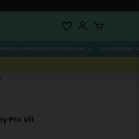
Golfkeps I Resefodral I Bollar mm
Varumärken A
t
y Pro Vit