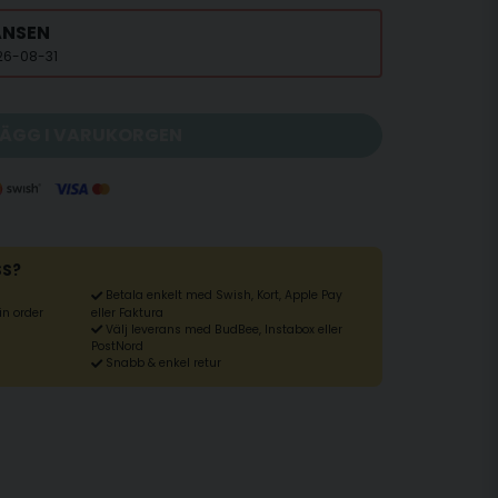
ANSEN
026-08-31
LÄGG I VARUKORGEN
SS?
Betala enkelt med Swish, Kort, Apple Pay
din order
eller Faktura
Välj leverans med BudBee, Instabox eller
PostNord
Snabb & enkel retur