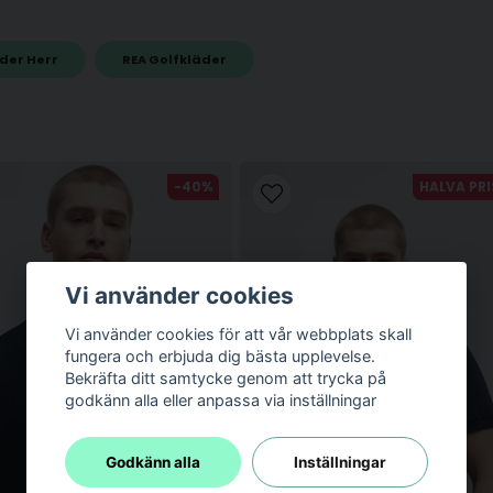
der Herr
REA Golfkläder
email
Mejladress
-40%
HALVA PRI
Vi använder cookies
Vi använder cookies för att vår webbplats skall
fungera och erbjuda dig bästa upplevelse.
Bekräfta ditt samtycke genom att trycka på
godkänn alla eller anpassa via inställningar
Skicka fråga
Godkänn alla
Inställningar