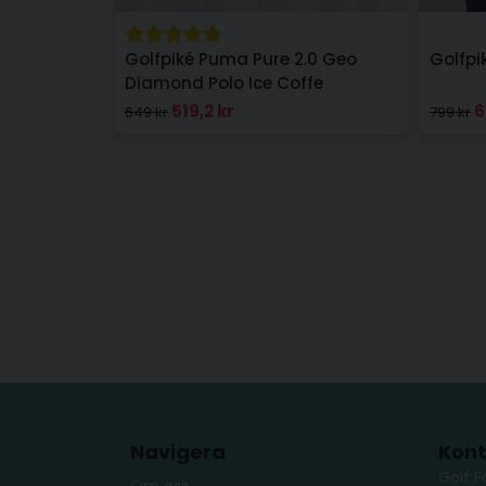
Golfpiké Puma Pure 2.0 Geo
Golfpi
Diamond Polo Ice Coffe
519,2 kr
6
649 kr
799 kr
Navigera
Kont
Golf F