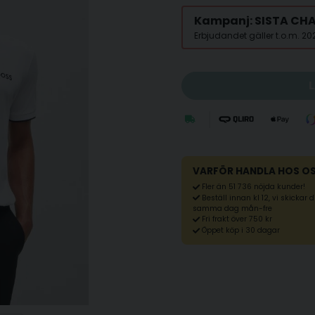
Kampanj: SISTA CH
Erbjudandet gäller t.o.m. 2
VARFÖR HANDLA HOS O
Fler än 51 736 nöjda kunder!
Beställ innan kl 12, vi skickar 
samma dag mån-fre
Fri frakt över 750 kr
Öppet köp i 30 dagar