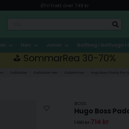
🚀 Snabb leverans med Instabox & PostNord
🛍️ Betala med Swish, Apple Pay, Kort & Faktura
Sök...
🚚 Skickas direkt från lagret i Linköping
am
Herr
Junior
Golfbag I Golfvagn I 
⛳️ SommarRea 30-70%
em
Golfkläder
Golfkläder Herr
Golfpiké herr
Hugo Boss Paddy Pro Vi
BOSS
Hugo Boss Padd
714 kr
1 190 kr