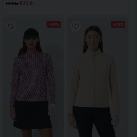
833 kr
1 190 kr
-40%
-30%