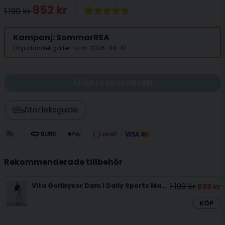
952 kr
1 190 kr
Kampanj: SommarREA
Erbjudandet gäller t.o.m. 2026-08-10
LÄGG I VARUKORGEN
Storleksguide
Rekommenderade tillbehör
1 199 kr
Vita Golfbyxor Dam I Daily Sports Magic High Water
899 kr
KÖP