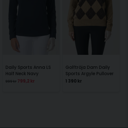
Daily Sports Anna LS
Golftröja Dam Daily
Half Neck Navy
Sports Argyle Pullover
Beige
799,2 kr
1 390 kr
999 kr