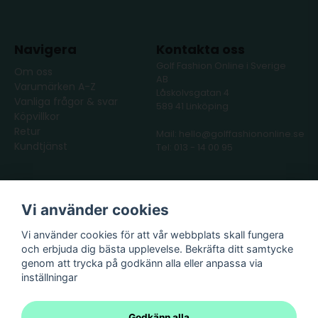
Navigera
Kontakta oss
Golf Fashion Online i Sverige
Om oss
AB
Varumärken A-Z
Låskolvsgatan 4
Vanliga frågor & svar
589 41 Linköping
Köpvillkor
Retur
Mail: hello@golffashiononline.se
Kundtjänst
Tel: 013 - 14 00 95
Följ oss
Våra partners
Vi använder cookies
Facebook
Instagram
Vi använder cookies för att vår webbplats skall fungera
och erbjuda dig bästa upplevelse. Bekräfta ditt samtycke
genom att trycka på godkänn alla eller anpassa via
inställningar
Godkänn alla