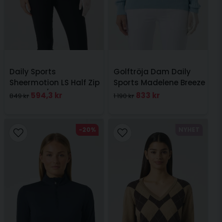
Daily Sports
Golftröja Dam Daily
Sheermotion LS Half Zip
Sports Madelene Breeze
Leo Svart/Vit
Blue
594,3 kr
833 kr
849 kr
1 190 kr
-20%
NYHET