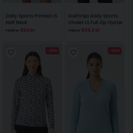
Daily Sports Printed LS
Golftröja Daily Sports
Half Neck
Cholet LS Full Zip Oyster
654 kr
839,3 kr
1 090 kr
1 199 kr
-30%
-30%