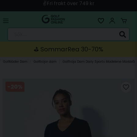
🚀 Snabb leverans med Instabox & PostNord
🛍️ Betala med Swish, Apple Pay, Kort & Faktura
🚚 Skickas direkt från lagret i Linköping
Sök...
⛳️ SommarRea 30-70%
Golfkläder Dam
Golftröjor dam
Golftröja Dam Daily Sports Madelene Mörkblå
-
20
%