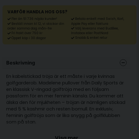
VARFÖR HANDLA HOS OSS?
Fler än 51 736 nöjda kunder!
Betala enkelt med Swish, Kort,
Beställ innan kl 12, vi skickar din
Apple Pay eller Faktura
Välj leverans med BudBee,
order samma dag mån-fre
Fri frakt över 750 kr
Instabox eller PostNord
Snabb & enkel retur
Öppet köp i 30 dagar
Beskrivning
En kabelstickad tröja är ett måste i varje kvinnas
golfgarderob. Madelene pullover från
Daily Sports
är
en klassisk V-ringad golftröja med en följsam
passform för en mer feminin känsla. Du kommer att
älska den för mjukheten – tröjan är nämligen stickad
med 5 % kashmir och resten bomull. En exklusiv,
feminin golftröja som är lika snygg på golfklubben
som på stan.
Passform: Normal
Visa mer