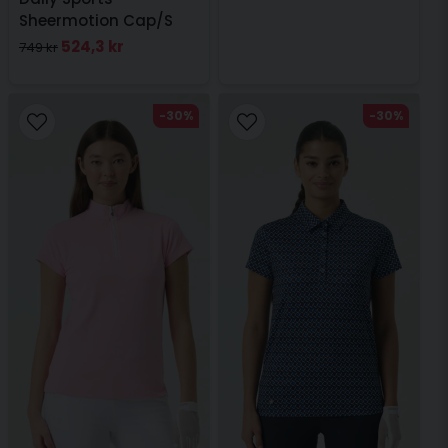
Sheermotion Cap/S
Polo shirt Leo
524,3 kr
749 kr
-30%
-30%