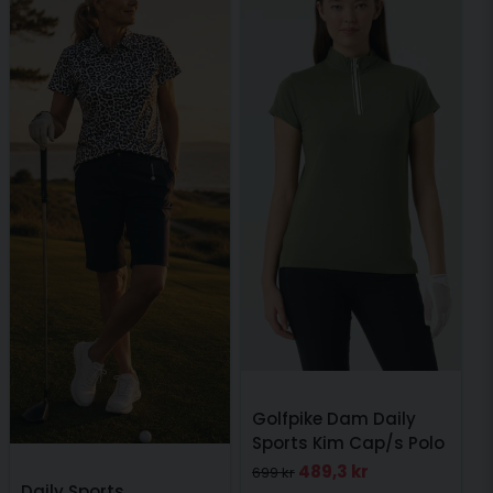
Golfpike Dam Daily
Sports Kim Cap/s Polo
Grön
489,3 kr
699 kr
Daily Sports