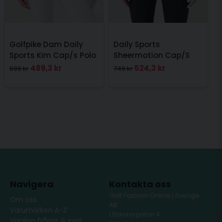
Golfpike Dam Daily
Daily Sports
Sports Kim Cap/s Polo
Sheermotion Cap/S
Rosa
Polo shirt Navy
489,3 kr
524,3 kr
699 kr
749 kr
Navigera
Kontakta oss
Golf Fashion Online i Sverige
Om oss
AB
Varumärken A-Z
Låskolvsgatan 4
Vanliga frågor & svar