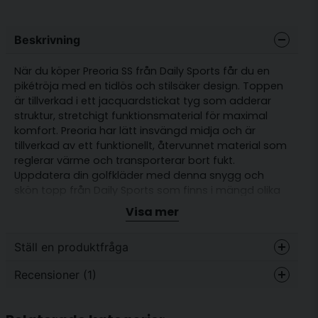
Beskrivning
När du köper Preoria SS från Daily Sports får du en
pikétröja med en tidlös och stilsäker design. Toppen
är tillverkad i ett jacquardstickat tyg som adderar
struktur, stretchigt funktionsmaterial för maximal
komfort. Preoria har lätt insvängd midja och är
tillverkad av ett funktionellt, återvunnet material som
reglerar värme och transporterar bort fukt.
Uppdatera din golfkläder med denna snygg och
skön topp från Daily Sports som finns i mängd olika
färger.
Visa mer
Passform: Normal
Ställ en produktfråga
Snabbtorkande funktionsmaterial
Stretch för maximal komfort
Recensioner (1)
question
Fråga oss något om denna produkten...
Dragkedja i halsen
Ann-Charlotte
Material: 100% återvunnen polyester