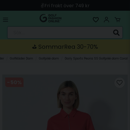
🚀 Snabb leverans med Instabox & PostNord
🛍️ Betala med Swish, Apple Pay, Kort & Faktura
🚚 Skickas direkt från lagret i Linköping
Sök...
⛳️ SommarRea 30-70%
der
Golfkläder Dam
Golfpiké dam
Daily Sports Peoria SS Golfpiké dam Coral
-
50
%