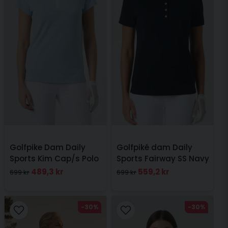
Golfpike Dam Daily
Golfpiké dam Daily
Sports Kim Cap/s Polo
Sports Fairway SS Navy
Breeze Blue
489,3 kr
559,2 kr
699 kr
699 kr
-30%
-30%