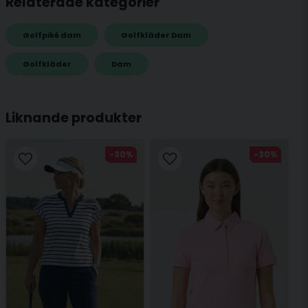
Relaterade kategorier
för 11 månader sedan
name
Golfpiké dam
Golfkläder Dam
Namn
Golfkläder
Dam
email
Mejladress
Liknande produkter
-30%
-30%
Ja, ni får publicera min fråga
Skicka fråga