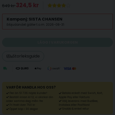
324,5 kr
649 kr
Kampanj: SISTA CHANSEN
Erbjudandet gäller t.o.m. 2026-08-31
LÄGG I VARUKORGEN
Storleksguide
VARFÖR HANDLA HOS OSS?
Fler än 51 736 nöjda kunder!
Betala enkelt med Swish, Kort,
Beställ innan kl 12, vi skickar din
Apple Pay eller Faktura
Välj leverans med BudBee,
order samma dag mån-fre
Fri frakt över 750 kr
Instabox eller PostNord
Snabb & enkel retur
Öppet köp i 30 dagar