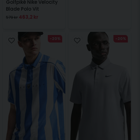
Golfpiké Nike Velocity
Blade Polo Vit
463,2 kr
579 kr
-20%
-20%