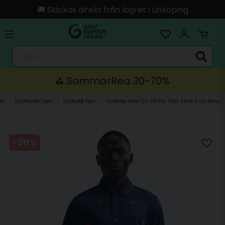
🚚 Skickas direkt från lagret i Linköping
Sök...
⛳️ SommarRea 30-70%
er
Golfkläder Herr
Golfpiké herr
Golfpiké Nike Dri-Fit Par Polo Shoe Emb Navy
-
20
%