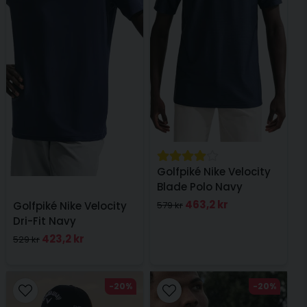
Golfpiké Nike Velocity
Blade Polo Navy
463,2 kr
Golfpiké Nike Velocity
579 kr
Dri-Fit Navy
423,2 kr
529 kr
-20%
-20%