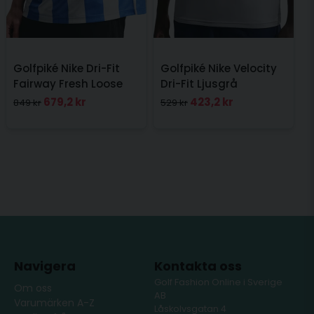
Golfpiké Nike Dri-Fit
Golfpiké Nike Velocity
Fairway Fresh Loose
Dri-Fit Ljusgrå
679,2 kr
423,2 kr
849 kr
529 kr
Navigera
Kontakta oss
Golf Fashion Online i Sverige
Om oss
AB
Varumärken A-Z
Låskolvsgatan 4