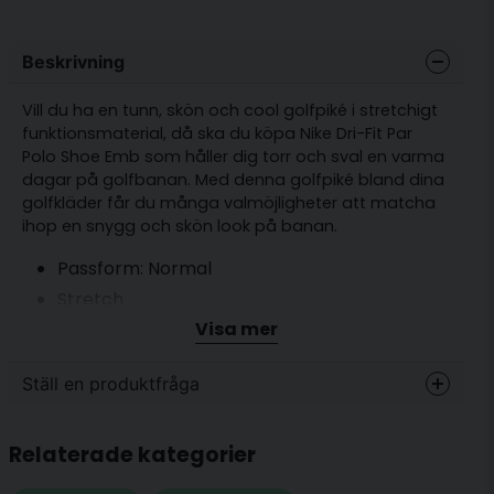
Beskrivning
Vill du ha en tunn, skön och cool golfpiké i stretchigt
funktionsmaterial, då ska du köpa Nike Dri-Fit Par
Polo Shoe Emb som håller dig torr och sval en varma
dagar på golfbanan. Med denna golfpiké bland dina
golfkläder får du många valmöjligheter att matcha
ihop en snygg och skön look på banan.
Passform: Normal
Stretch
Visa mer
Snabbtorkande funktionsmaterial
Knappslå med två knappar i halsen
Ställ en produktfråga
Material: 90 % polyester/10 % spandex
question
Fråga oss något om denna produkten...
Relaterade kategorier