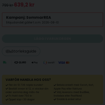
639,2 kr
799 kr
Kampanj: SommarREA
Erbjudandet gäller t.o.m. 2026-08-10
LÄGG I VARUKORGEN
Storleksguide
VARFÖR HANDLA HOS OSS?
Fler än 51 736 nöjda kunder!
Betala enkelt med Swish, Kort,
Beställ innan kl 12, vi skickar din
Apple Pay eller Faktura
Välj leverans med BudBee,
order samma dag mån-fre
Fri frakt över 750 kr
Instabox eller PostNord
Snabb & enkel retur
Öppet köp i 30 dagar