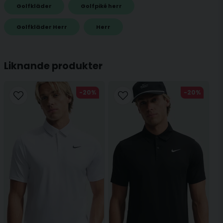
Golfkläder
Golfpiké herr
name
Golfkläder Herr
Herr
Namn
Liknande produkter
email
Mejladress
-20%
-20%
Ja, ni får publicera min fråga
Skicka fråga