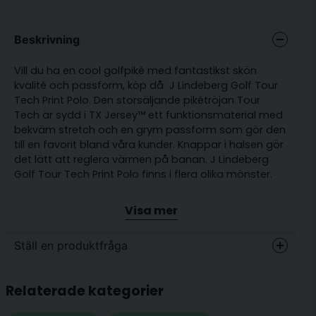
Beskrivning
Vill du ha en cool golfpiké med fantastikst skön
kvalité och passform, köp då J Lindeberg Golf Tour
Tech Print Polo. Den storsäljande pikétröjan Tour
Tech är sydd i TX Jersey™ ett funktionsmaterial med
bekväm stretch och en grym passform som gör den
till en favorit bland våra kunder. Knappar i halsen gör
det lätt att reglera värmen på banan. J Lindeberg
Golf Tour Tech Print Polo finns i flera olika mönster.
Passform: Smal
Visa mer
Fuktionsmaterial med stretch
Material: 100% Polyester
Ställ en produktfråga
question
Fråga oss något om denna produkten...
Relaterade kategorier