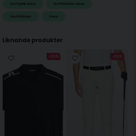
Golfpiké dam
Golfkläder Dam
name
Golfkläder
Dam
Namn
Liknande produkter
email
Mejladress
-20%
-30%
Ja, ni får publicera min fråga
Skicka fråga