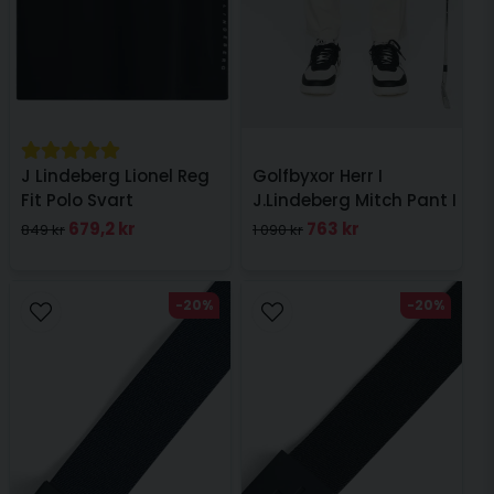
J Lindeberg Lionel Reg
Golfbyxor Herr I
Fit Polo Svart
J.Lindeberg Mitch Pant I
Moonbeam
679,2 kr
763 kr
849 kr
1 090 kr
-20%
-20%