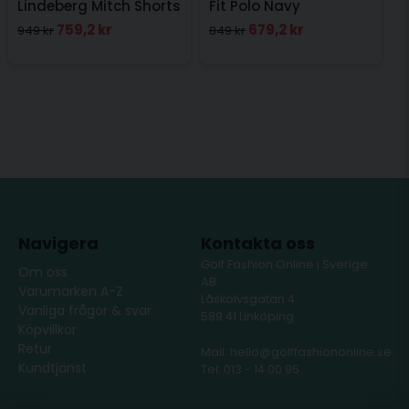
Lindeberg Mitch Shorts
Fit Polo Navy
Navy
759,2 kr
679,2 kr
949 kr
849 kr
Navigera
Kontakta oss
Golf Fashion Online i Sverige
Om oss
AB
Varumärken A-Z
Låskolvsgatan 4
Vanliga frågor & svar
589 41 Linköping
Köpvillkor
Retur
Mail: hello@golffashiononline.se
Kundtjänst
Tel: 013 - 14 00 95