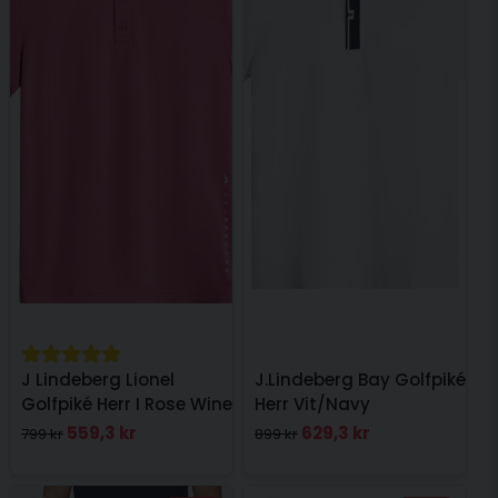
J Lindeberg Lionel
J.Lindeberg Bay Golfpiké
Golfpiké Herr I Rose Wine
Herr Vit/Navy
559,3 kr
629,3 kr
799 kr
899 kr