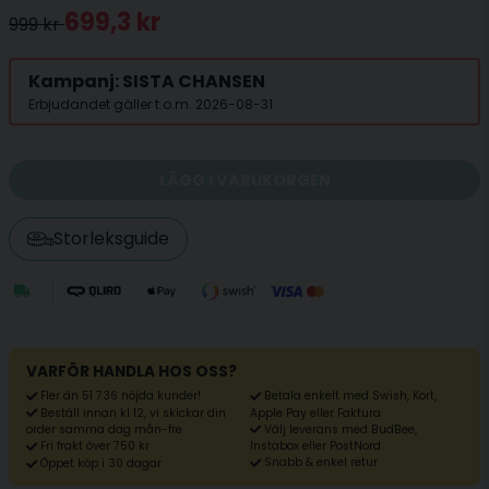
699,3 kr
999 kr
Kampanj: SISTA CHANSEN
Erbjudandet gäller t.o.m. 2026-08-31
LÄGG I VARUKORGEN
Storleksguide
VARFÖR HANDLA HOS OSS?
Fler än 51 736 nöjda kunder!
Betala enkelt med Swish, Kort,
Beställ innan kl 12, vi skickar din
Apple Pay eller Faktura
Välj leverans med BudBee,
order samma dag mån-fre
Fri frakt över 750 kr
Instabox eller PostNord
Snabb & enkel retur
Öppet köp i 30 dagar