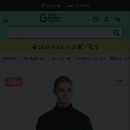
🚀 Snabb leverans med Instabox & PostNord
🛍️ Betala med Swish, Apple Pay, Kort & Faktura
🚚 Skickas direkt från lagret i Linköping
Sök...
⛳️ SommarRea 30-70%
Golfkläder
Golfkläder Herr
Golftröja herr
Under Armour Storm Midlayer HZ S
-
30
%