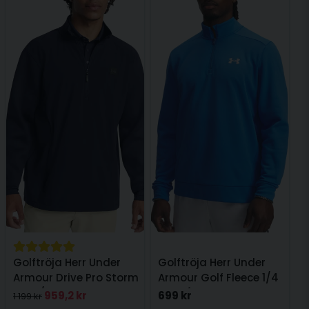
Golftröja Herr Under
Golftröja Herr Under
Armour Drive Pro Storm
Armour Golf Fleece 1/4
Hyb 1/2 Zip Navy
Zip Blå
959,2 kr
699 kr
1 199 kr