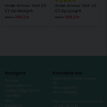
Under Armour Tech 2.0
Under Armour Tech 2.0
1/2 Zip Mörkgrå
1/2 Zip Ljusgrå
399,2 kr
399,2 kr
499 kr
499 kr
Navigera
Kontakta oss
Golf Fashion Online i Sverige
Om oss
AB
Varumärken A-Z
Låskolvsgatan 4
Vanliga frågor & svar
589 41 Linköping
Köpvillkor
Retur
Mail: hello@golffashiononline.se
Kundtjänst
Tel: 013 - 14 00 95