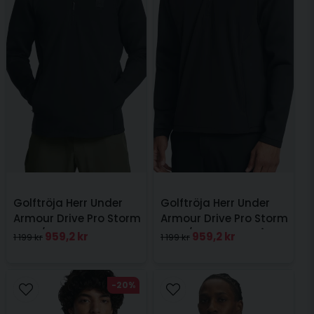
Golftröja Herr Under
Golftröja Herr Under
Armour Drive Pro Storm
Armour Drive Pro Storm
Hyb 1/2 Zip Svart
Hyb 1/2 Zip Mörkgrå
959,2 kr
959,2 kr
1 199 kr
1 199 kr
-20%