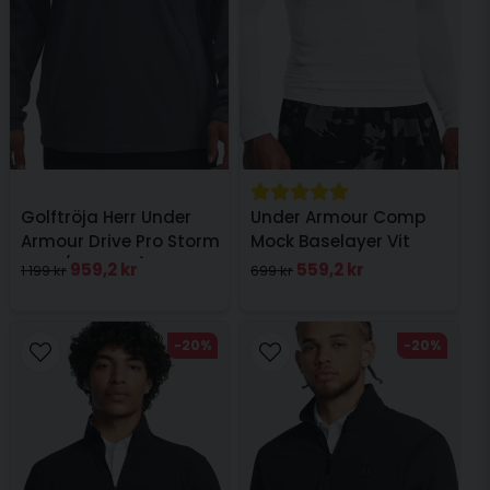
Skicka fråga
Golftröja Herr Under
Under Armour Comp
Armour Drive Pro Storm
Mock Baselayer Vit
Hyb 1/2 Zip Grå
959,2 kr
559,2 kr
1 199 kr
699 kr
-20%
-20%