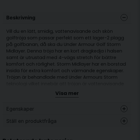
Beskrivning
Vill du en lätt, smidig, vattenavisande och skön
golftröja som passar perfekt som ett lager-2 plagg
på golfbanan, då ska du Under Armour Golf Storm
Midlayer. Denna tröja har en kort dragkedja i halsen
samt är utrustad med 4-vägs stretch för bättre
komfort och rörlighet. Storm Midlayer har en borstad
insida för extra komfort och värmande egenskaper.
Tröjan är behandlade med Under Armours Storm
teknologi vilket innebär att tröjan är vattenavisande
utan att påverkan tröjan andningsförmåga. Vill du
Visa mer
ha golfkläder som både är funktionella och stilsäkra,
köp då Under Armour Golf Storm Midlayer.
Egenskaper
Passform: Normal
Vattenavvisande
Ja
Ställ en produktfråga
Vattenavvisande.
Stretch
Ja
4-vägsstretch för maximal passform &
question
Fråga oss något om denna produkten...