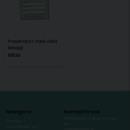
Presentkort med olika
belopp
100 kr
Navigera
Kontakta oss
Golf Fashion Online i Sverige
Om oss
AB
Varumärken A-Z
Låskolvsgatan 4