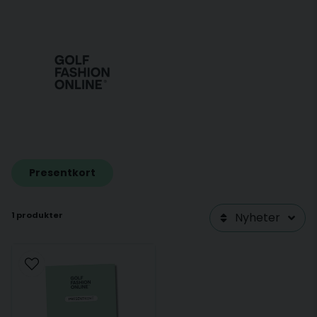
sortiment från världens ledande varumärken inom
golf.
Hos Golf Fashion Online hittar du unika kollektioner
från märken som J.Lindeberg, G/Fore och Puma
som endast finns på ett fåtal platser i världen.
Här hos oss hittar du allt för din golfgarderob.
Presentkort
1 produkter
Nyheter