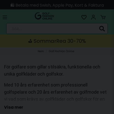
🛍️ Betala med Swish, Apple Pay, Kort & Faktura
🚚 Skickas direkt från lagret i Linköping
Sök...
⛳️ SommarRea 30-70%
Hem
Golf Fashion Online
För golfare som gillar stilsäkra, funktionella och
unika golfkläder och golfskor.
Med 10 års erfarenhet som professionell
golfspelare och 20 års erfarenhet av golfmode vet
vi vad som krävs av golfkläder och golfskor för en
lyckad dag på golfbanan oavsett väder. Denna
Visa mer
erfarenhet tar vi med oss när vi noga väljer vårt