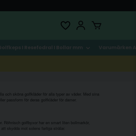
Golfkeps I Resefodral I Bollar mm
Varumärken A
la och sköna golfkläder för alla typer av väder. Med sina
eller passform för deras
golfkläder för damer
.
. Röhnisch golfbyxor har en smart liten bollmarkör,
att skydda mot solens farliga strålar.