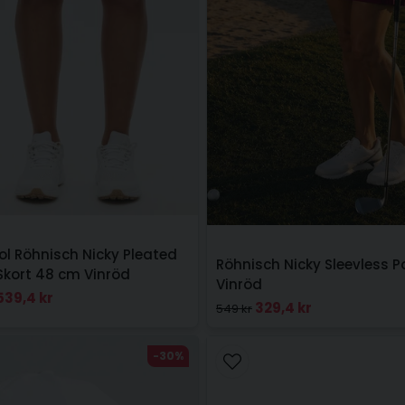
jol Röhnisch Nicky Pleated
Röhnisch Nicky Sleevless P
Skort 48 cm Vinröd
Vinröd
539,4 kr
329,4 kr
549 kr
-30%