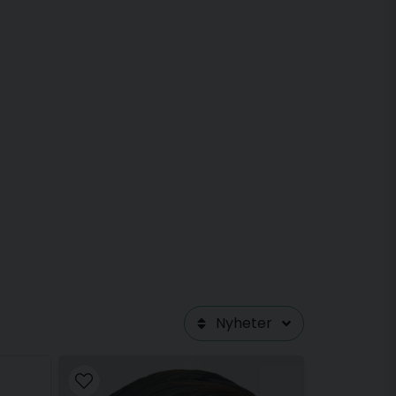
ska göra det. Med sin hög midja som är designade för bästa
åller även capribyxor och en golfkjol.
läder från Röhnisch kan du känna dig både snygg och bekväm
Nyheter