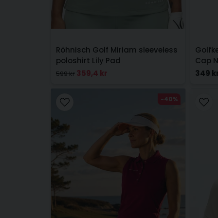
Röhnisch Golf Miriam sleeveless
Golfk
poloshirt Lily Pad
Cap 
359,4 kr
349 k
599 kr
-40%