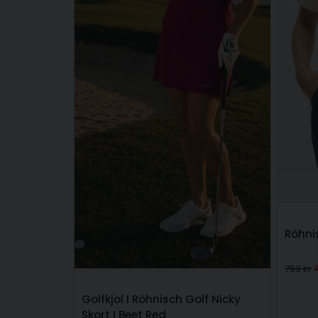
Röhni
799 kr
Golfkjol I Röhnisch Golf Nicky
Skort I Beet Red