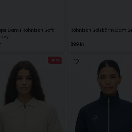
eps Dam I Röhnisch Soft
Röhnisch Solskärm Dam Be
Navy
r
299 kr
-40%