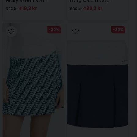
Nicky Skort I Svart
Long 48 cm Capri
419,3 kr
489,3 kr
599 kr
699 kr
-30%
-30%