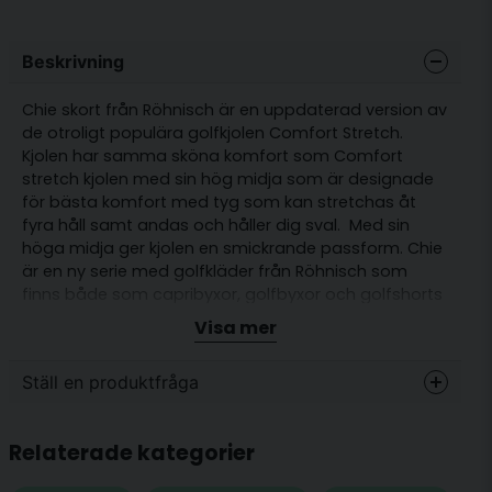
Beskrivning
Chie skort från Röhnisch är en uppdaterad version av
de otroligt populära golfkjolen Comfort Stretch.
Kjolen har samma sköna komfort som Comfort
stretch kjolen med sin hög midja som är designade
för bästa komfort med tyg som kan stretchas åt
fyra håll samt andas och håller dig sval. Med sin
höga midja ger kjolen en smickrande passform. Chie
är en ny serie med golfkläder från Röhnisch som
finns både som capribyxor, golfbyxor och golfshorts
men med samma skön passform som storsäljaren
Visa mer
Comfort stretch.
Våra kunder tycker att kjolen är något
Ställ en produktfråga
lite i storlek.
question
Fråga oss något om denna produkten...
Relaterade kategorier
Passform: Normal med lite högre midja
Golfkjol med innerbyxa