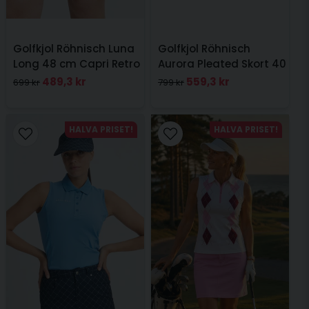
Golfkjol Röhnisch Luna
Golfkjol Röhnisch
Long 48 cm Capri Retro
Aurora Pleated Skort 40
cm Navy
489,3 kr
559,3 kr
699 kr
799 kr
HALVA PRISET!
HALVA PRISET!