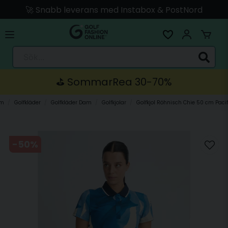
🚀 Snabb leverans med Instabox & PostNord
🛍️ Betala med Swish, Apple Pay, Kort & Faktura
🚚 Skickas direkt från lagret i Linköping
Sök...
⛳️ SommarRea 30-70%
m
Golfkläder
Golfkläder Dam
Golfkjolar
Golfkjol Röhnisch Chie 50 cm Pacif
-
50
%