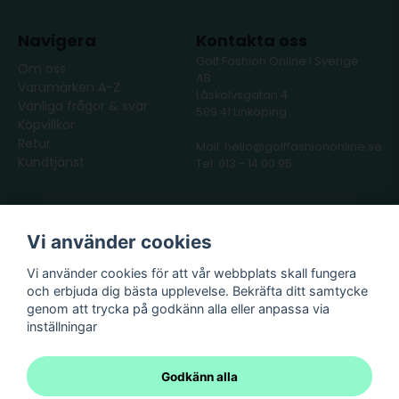
Navigera
Kontakta oss
Golf Fashion Online i Sverige
Om oss
AB
Varumärken A-Z
Låskolvsgatan 4
Vanliga frågor & svar
589 41 Linköping
Köpvillkor
Retur
Mail: hello@golffashiononline.se
Kundtjänst
Tel: 013 - 14 00 95
Följ oss
Våra partners
Vi använder cookies
Facebook
Instagram
Vi använder cookies för att vår webbplats skall fungera
och erbjuda dig bästa upplevelse. Bekräfta ditt samtycke
genom att trycka på godkänn alla eller anpassa via
inställningar
Godkänn alla