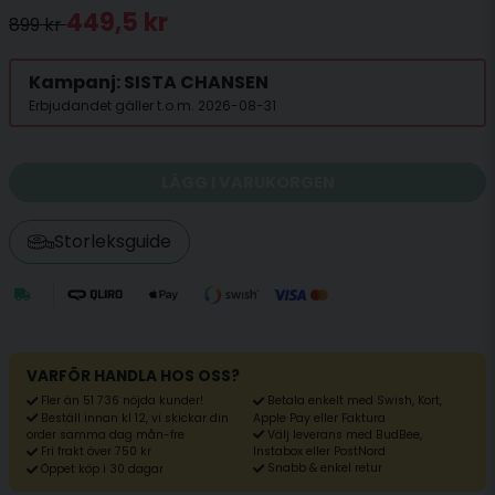
449,5 kr
899 kr
Kampanj: SISTA CHANSEN
Erbjudandet gäller t.o.m. 2026-08-31
LÄGG I VARUKORGEN
Storleksguide
VARFÖR HANDLA HOS OSS?
Fler än 51 736 nöjda kunder!
Betala enkelt med Swish, Kort,
Beställ innan kl 12, vi skickar din
Apple Pay eller Faktura
Välj leverans med BudBee,
order samma dag mån-fre
Fri frakt över 750 kr
Instabox eller PostNord
Snabb & enkel retur
Öppet köp i 30 dagar