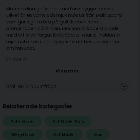
Matcha dina golfkläder med en snygga mössa,
Olivet är en varm och mjuk mössa från Daily Sports
som gör sig lika bra på golfklubben som
promenaden på fritden. Mössan är kabelstickade
med ett silverfärgat Daily Sports-märke. Insidan är
mjuk och skön samt hjälper till att bevara värmen
om huvudet.
En storlek
Mjuk insida
Visa mer
Material: 70 % akryl, 30 % ull
Ställ en produktfråga
question
Fråga oss något om denna produkten...
Relaterade kategorier
Golfmössor
Golfkläder Dam
name
REA golfskor
Golfkläder
Dam
Namn