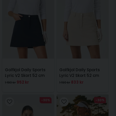
Golfkjol Daily Sports
Golfkjol Daily Sports
Lyric V2 Skort 52 cm
Lyric V2 Skort 52 cm
Navy
Oyster
952 kr
833 kr
1 190 kr
1 190 kr
-30%
-30%