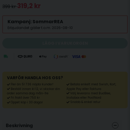
319,2 kr
399 kr
Kampanj: SommarREA
Erbjudandet gäller t.o.m. 2026-08-10
LÄGG I VARUKORGEN
VARFÖR HANDLA HOS OSS?
Fler än 51 736 nöjda kunder!
Betala enkelt med Swish, Kort,
Beställ innan kl 12, vi skickar din
Apple Pay eller Faktura
Välj leverans med BudBee,
order samma dag mån-fre
Fri frakt över 750 kr
Instabox eller PostNord
Snabb & enkel retur
Öppet köp i 30 dagar
Beskrivning