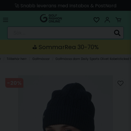
🚀 Snabb leverans med Instabox & PostNord
🛍️ Betala med Swish, Apple Pay, Kort & Faktura
🚚 Skickas direkt från lagret i Linköping
Sök...
⛳️ SommarRea 30-70%
r
Tillbehör herr
Golfmössor
Golfmössa dam Daily Sports Olivet Kabelstickad
-
20
%