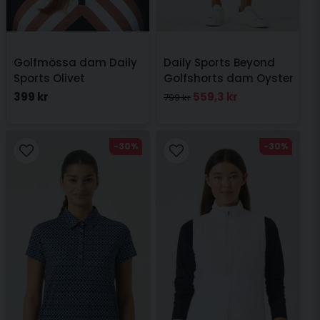
Golfmössa dam Daily
Daily Sports Beyond
Sports Olivet
Golfshorts dam Oyster
Kabelstickad Svart
399 kr
559,3 kr
799 kr
-30%
-30%