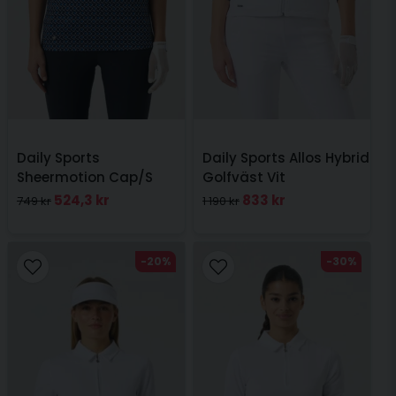
Daily Sports
Daily Sports Allos Hybrid
Sheermotion Cap/S
Golfväst Vit
Polo shirt Navy
524,3 kr
833 kr
749 kr
1 190 kr
-20%
-30%