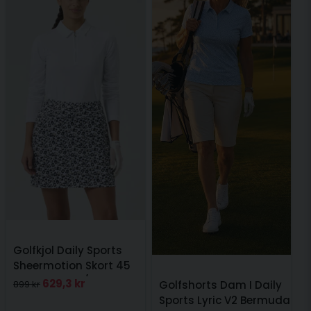
Golfkjol Daily Sports
Sheermotion Skort 45
cm Leo Svart/Vit
629,3 kr
899 kr
Golfshorts Dam I Daily
Sports Lyric V2 Bermuda