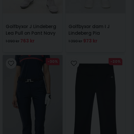
Golfbyxor J Lindeberg
Golfbyxor dam I J
Lea Pull on Pant Navy
Lindeberg Pia
Moonbeam
763 kr
973 kr
1 090 kr
1 390 kr
-30%
-20%