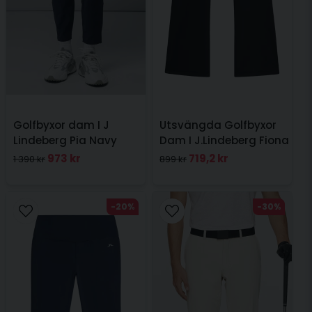
Golfbyxor dam I J
Utsvängda Golfbyxor
Lindeberg Pia Navy
Dam I J.Lindeberg Fiona
Flared Leggings Svart
973 kr
719,2 kr
1 390 kr
899 kr
-20%
-30%