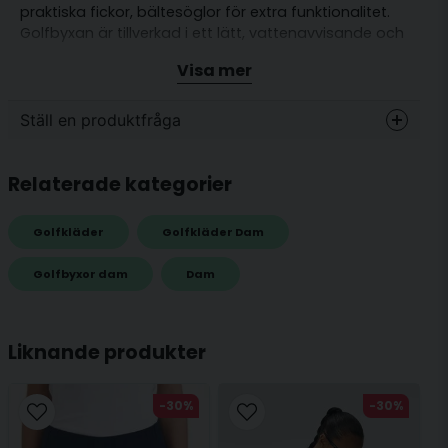
praktiska fickor, bältesöglor för extra funktionalitet.
Golfbyxan är tillverkad i ett lätt, vattenavvisande och
funktionsmaterial med fyrvägsstretch. Denna
Visa mer
kombination ger ett par byxor som inte bara är
snygga, de är väldigt sköna också!
Ställ en produktfråga
Passform: Normal
Material: 48% Polyester, 38% Recycled
question
Fråga oss något om denna produkten...
Relaterade kategorier
Polyester, 14% Elastane
Golfkläder
Golfkläder Dam
name
Golfbyxor dam
Dam
Namn
Liknande produkter
email
Mejladress
-30%
-30%