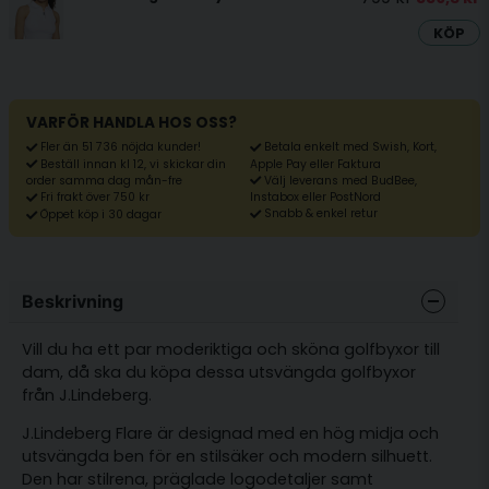
KÖP
VARFÖR HANDLA HOS OSS?
Fler än 51 736 nöjda kunder!
Betala enkelt med Swish, Kort,
Beställ innan kl 12, vi skickar din
Apple Pay eller Faktura
Välj leverans med BudBee,
order samma dag mån-fre
Fri frakt över 750 kr
Instabox eller PostNord
Snabb & enkel retur
Öppet köp i 30 dagar
Beskrivning
Vill du ha ett par moderiktiga och sköna golfbyxor till
dam, då ska du köpa dessa utsvängda golfbyxor
från J.Lindeberg.
J.Lindeberg Flare är designad med en hög midja och
utsvängda ben för en stilsäker och modern silhuett.
Den har stilrena, präglade logodetaljer samt