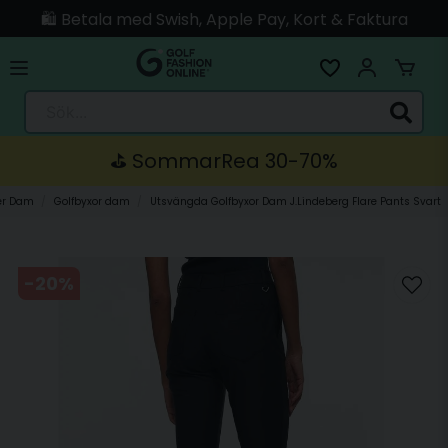
🛍️ Betala med Swish, Apple Pay, Kort & Faktura
🚚 Skickas direkt från lagret i Linköping
Sök...
⛳️ SommarRea 30-70%
er Dam
Golfbyxor dam
Utsvängda Golfbyxor Dam J.Lindeberg Flare Pants Svart
-
20
%