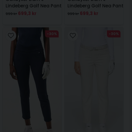
Lindeberg Golf Nea Pant
Lindeberg Golf Nea Pant
Navy
Svart
699,3 kr
699,3 kr
999 kr
999 kr
-30%
-30%