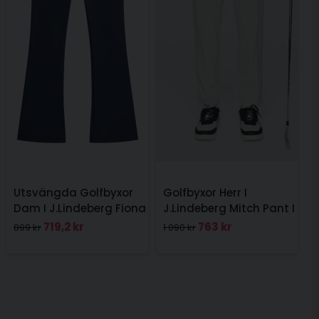
Utsvängda Golfbyxor
Golfbyxor Herr I
Dam I J.Lindeberg Fiona
J.Lindeberg Mitch Pant I
Flared Leggings Navy
Moonbeam
719,2 kr
763 kr
899 kr
1 090 kr