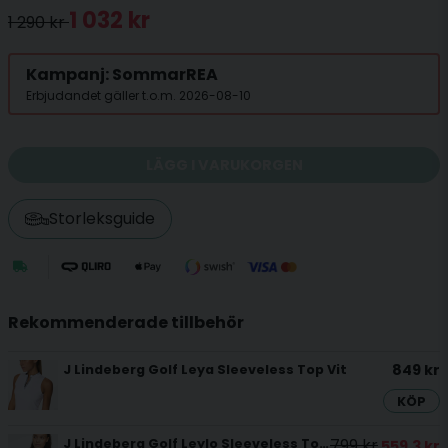
1 032 kr
1 290 kr
Kampanj: SommarREA
Erbjudandet gäller t.o.m. 2026-08-10
LÄGG I VARUKORGEN
Storleksguide
Rekommenderade tillbehör
849 kr
J Lindeberg Golf Leya Sleeveless Top Vit
KÖP
799 kr
J Lindeberg Golf Leylo Sleeveless Top Vit
559,3 kr