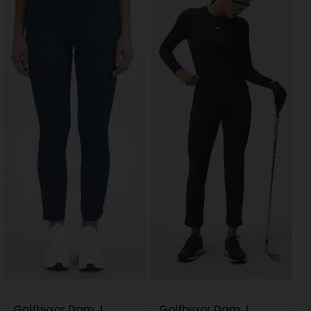
Ja, ni får publicera min fråga
Skicka fråga
Golfbyxor Dam J
Golfbyxor Dam J