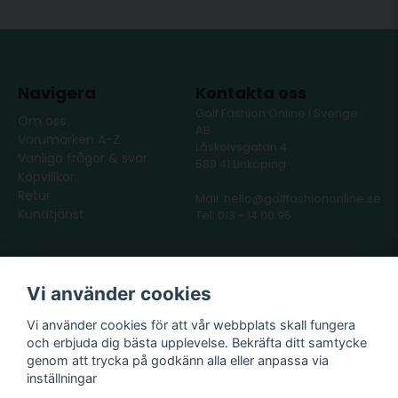
Navigera
Kontakta oss
Golf Fashion Online i Sverige
Om oss
AB
Varumärken A-Z
Låskolvsgatan 4
Vanliga frågor & svar
589 41 Linköping
Köpvillkor
Retur
Mail: hello@golffashiononline.se
Kundtjänst
Tel: 013 - 14 00 95
Följ oss
Våra partners
Vi använder cookies
Facebook
Instagram
Vi använder cookies för att vår webbplats skall fungera
och erbjuda dig bästa upplevelse. Bekräfta ditt samtycke
genom att trycka på godkänn alla eller anpassa via
inställningar