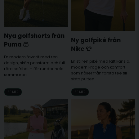
Nya golfshorts från
Ny golfpiké från
Puma 🩳
Nike 👕
En modern favorit med ren
En stilren piké med lätt känsla,
design, skön passform och full
modern krage och komfort
rörelsefrihet – för rundor hela
som håller från första tee till
sommaren.
sista putten.
SE MER
SE MER