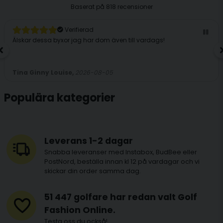
Baserat på
818 recensioner
Verifierad
Älskar dessa byxor jag har dom även till vardags!
Tina Ginny Louise,
2026-08-05
Populära kategorier
Leverans 1-2 dagar
Snabba leveranser med Instabox, BudBee eller
PostNord, beställa innan kl 12 på vardagar och vi
skickar din order samma dag.
51 447 golfare har redan valt Golf
Fashion Online.
Testa oss du också!