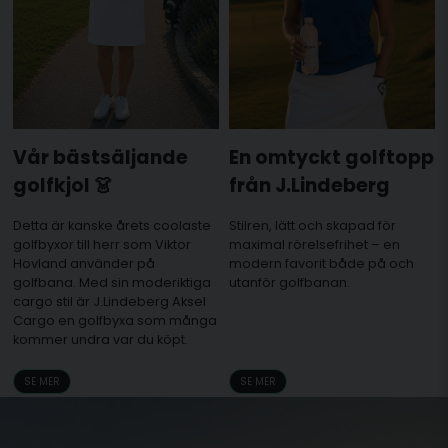
Vår bästsäljande
En omtyckt golftopp
golfkjol 👗
från J.Lindeberg
Detta är kanske årets coolaste
Stilren, lätt och skapad för
golfbyxor till herr som Viktor
maximal rörelsefrihet – en
Hovland använder på
modern favorit både på och
golfbana. Med sin moderiktiga
utanför golfbanan.
cargo stil är J.Lindeberg Aksel
Cargo en golfbyxa som många
kommer undra var du köpt.
SE MER
SE MER