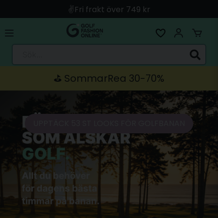
🚀 Snabb leverans med Instabox & PostNord
🛍️ Betala med Swish, Apple Pay, Kort & Faktura
🚚 Skickas direkt från lagret i Linköping
Sök...
⛳️ SommarRea 30-70%
UPPTÄCK 53 ST LOOKS FÖR GOLFBANAN