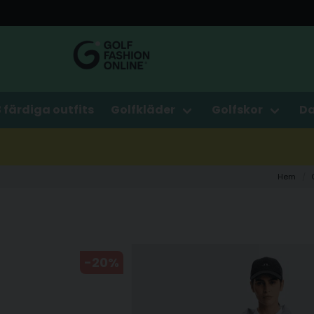
3 färdiga outfits
Golfkläder
Golfskor
D
Hem
-
20
%