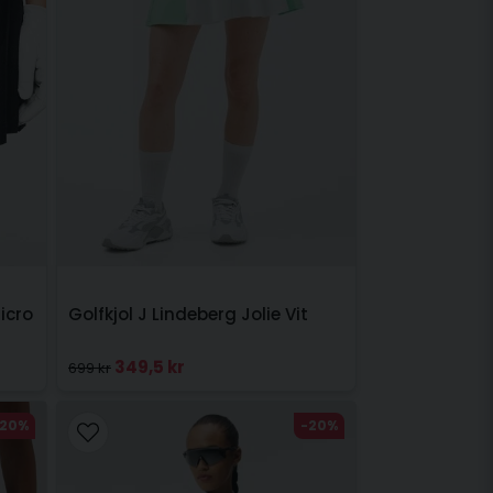
icro
Golfkjol J Lindeberg Jolie Vit
349,5 kr
699 kr
-20%
-20%