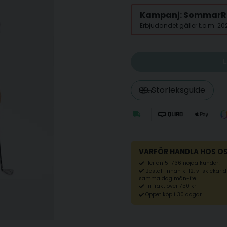
Kampanj: SommarR
Erbjudandet gäller t.o.m. 2
Storleksguide
VARFÖR HANDLA HOS O
Fler än 51 736 nöjda kunder!
Beställ innan kl 12, vi skickar 
samma dag mån-fre
Fri frakt över 750 kr
Öppet köp i 30 dagar