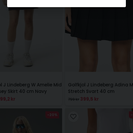
ol J Lindeberg W Amelie Mid
Golfkjol J Lindeberg Adina M
sey Skirt 40 cm Navy
Stretch Svart 40 cm
99,2 kr
399,5 kr
799 kr
-20%