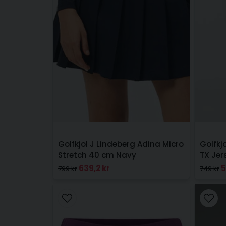
Golfkjol J Lindeberg Adina Micro
Golfkj
Stretch 40 cm Navy
TX Jer
639,2 kr
5
799 kr
749 kr