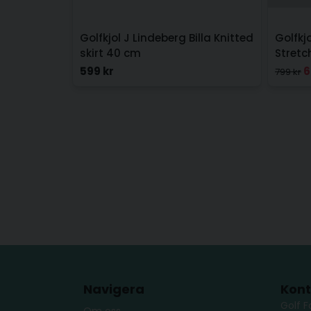
Golfkjol J Lindeberg Billa Knitted
Golfkj
skirt 40 cm
Stretc
599 kr
6
799 kr
Navigera
Kont
Golf F