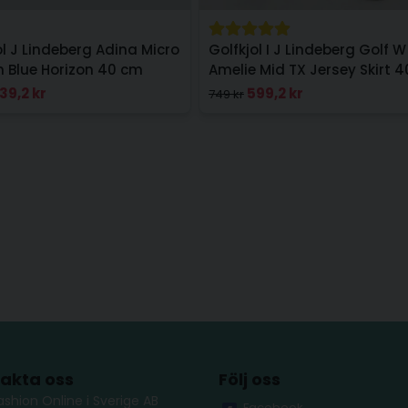
ol J Lindeberg Adina Micro
Golfkjol I J Lindeberg Golf W
h Blue Horizon 40 cm
Amelie Mid TX Jersey Skirt 
I Svart
39,2 kr
599,2 kr
749 kr
akta oss
Följ oss
ashion Online i Sverige AB
Facebook