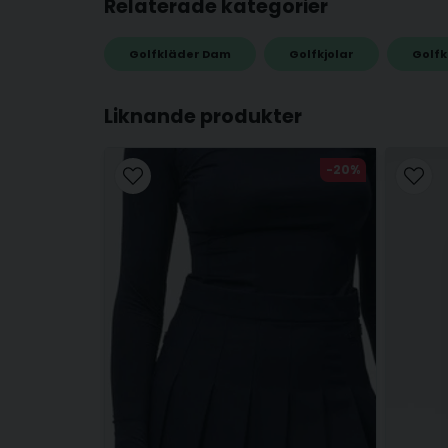
Relaterade kategorier
Golfkläder Dam
Golfkjolar
Golfk
name
Namn
Liknande produkter
-20%
Ja, ni får publicera min fråga