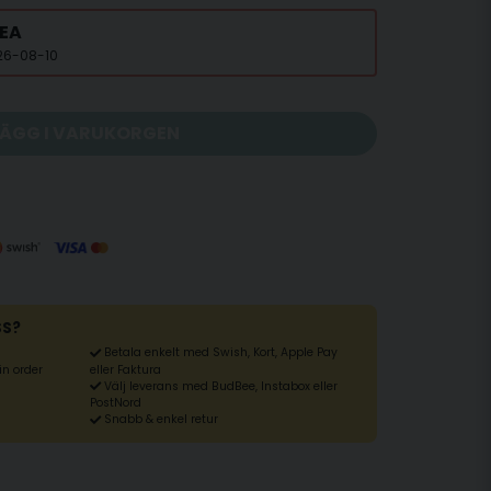
EA
026-08-10
LÄGG I VARUKORGEN
SS?
Betala enkelt med Swish, Kort, Apple Pay
din order
eller Faktura
Välj leverans med BudBee, Instabox eller
PostNord
Snabb & enkel retur