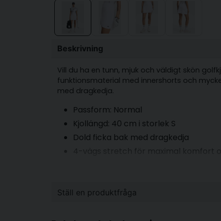
Beskrivning
Vill du ha en tunn, mjuk och väldigt skön golfkj
funktionsmaterial med innershorts och mycket s
med dragkedja.
Passform: Normal
Kjollängd: 40 cm i storlek S
Dold ficka bak med dragkedja
4-vägs stretch för maximal komfort 
Fastsydd innershorts
Snabbtorkande funktionsmaterial
Material: 100% polyester
Ställ en produktfråga
question
Fråga oss något om denna produkten...