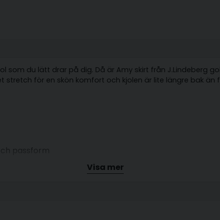
ol som du lätt drar på dig. Då är Amy skirt från J.Lindeberg golfkj
tretch för en skön komfort och kjolen är lite längre bak än fr
och passform
Visa mer