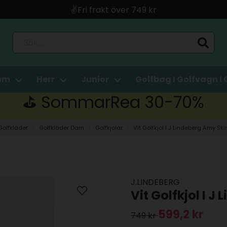
✌️Fri frakt över 749 kr
🚀 Snabb leverans med Instabox & PostNord
Sök...
🛍️ Betala med Swish, Apple Pay, Kort & Faktura
🚚 Skickas direkt från lagret i Linköping
am
Herr
Junior
Golfbag I Golfvagn I 
⛳️ SommarRea 30-70%
Golfkläder
Golfkläder Dam
Golfkjolar
Vit Golfkjol I J Lindeberg Amy Ski
J.LINDEBERG
Vit Golfkjol I 
599,2 kr
749 kr