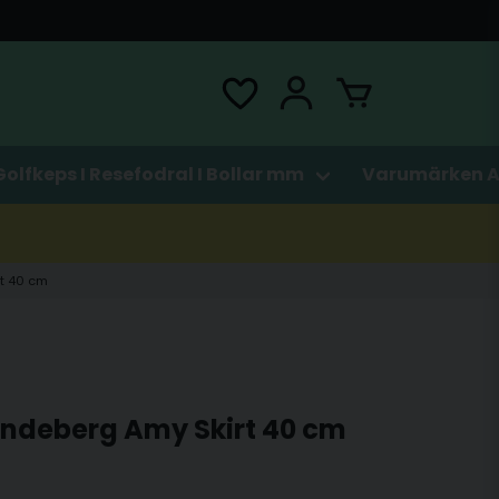
Golfkeps I Resefodral I Bollar mm
Varumärken A
rt 40 cm
J Lindeberg Amy Skirt 40 cm