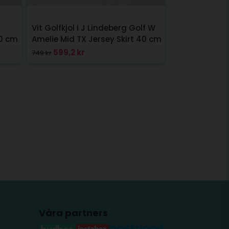
Vit Golfkjol I J Lindeberg Golf W
40 cm
Amelie Mid TX Jersey Skirt 40 cm
599,2 kr
749 kr
Våra partners