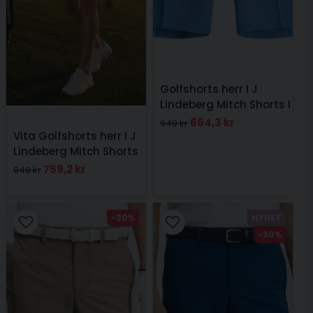
Golfshorts herr I J
Lindeberg Mitch Shorts I
Federal Blue
664,3 kr
949 kr
Vita Golfshorts herr I J
Lindeberg Mitch Shorts
759,2 kr
949 kr
-20%
NYHET
-30%