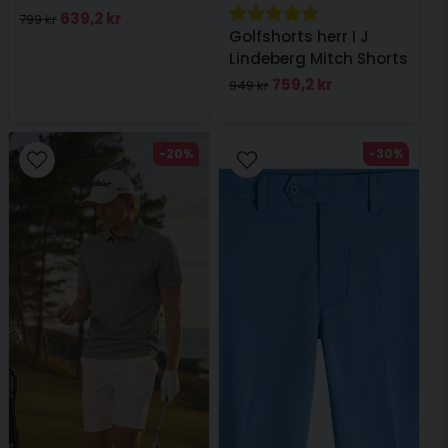
Blue
639,2 kr
799 kr
Golfshorts herr I J
Lindeberg Mitch Shorts
Svart
759,2 kr
949 kr
-20%
-30%