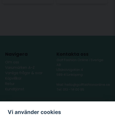
Navigera
Kontakta oss
Golf Fashion Online i Sverige
Om oss
AB
Varumärken A-Z
Låskolvsgatan 4
Vanliga frågor & svar
589 41 Linköping
Köpvillkor
Retur
Mail: hello@golffashiononline.se
Kundtjänst
Tel: 013 - 14 00 95
Följ oss
Våra partners
Vi använder cookies
Facebook