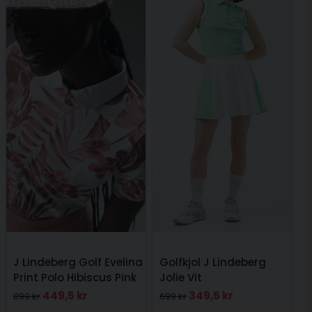
J Lindeberg Golf Evelina
Golfkjol J Lindeberg
Print Polo Hibiscus Pink
Jolie Vit
449,5 kr
349,5 kr
899 kr
699 kr