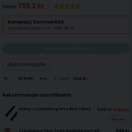
759,2 kr
949 kr
Kampanj: SommarREA
Erbjudandet gäller t.o.m. 2026-08-10
LÄGG I VARUKORGEN
Storleksguide
Rekommenderade tillbehör
649 kr
Skärp I J.Lindeberg Arvo Belt I Navy
519,2 kr
Bevaka
899 kr
J Lindeberg Tour Tech Golfpiké Herr Vit