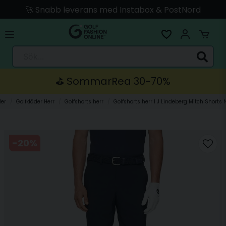
🚀 Snabb leverans med Instabox & PostNord
🛍️ Betala med Swish, Apple Pay, Kort & Faktura
🚚 Skickas direkt från lagret i Linköping
Sök...
⛳️ SommarRea 30-70%
der
Golfkläder Herr
Golfshorts herr
Golfshorts herr I J Lindeberg Mitch Shorts
-
20
%