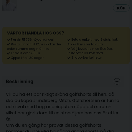
KÖP
VARFÖR HANDLA HOS OSS?
Fler än 51 736 nöjda kunder!
Betala enkelt med Swish, Kort,
Beställ innan kl 12, vi skickar din
Apple Pay eller Faktura
Välj leverans med BudBee,
order samma dag mån-fre
Fri frakt över 750 kr
Instabox eller PostNord
Snabb & enkel retur
Öppet köp i 30 dagar
Beskrivning
Vill du ha ett par riktigt sköna golfshorts till herr, då
ska du köpa J.Lindeberg Mitch. Golfshortsen är tunna
och sval med hög andningsförmåga och stretch
vilket har gjort dom till en storsäljare hos oss år efter
år.
Om du en gång har provat dessa golfshorts
kommer du inte vilja ha några andra shorts på dig.