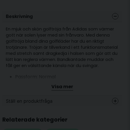
Beskrivning
En mjuk och skön golftröja från Adidas som värmer
gott när solen lyser med sin frånvaro. Med denna
golftröja bland dina golfkläder har du en riktigt
trotjänare. Tröjan är tillverkand i ett funktionsmaterial
med stretch samt dragkedja i halsen som gör att du
lätt kan reglera värmen. Bandkantade muddar och
fåll ger en välsittande känsla när du svingar.
Passform: Normal
Muddar i ärmarna och nederkant av tröjan.
Visa mer
Funktionsmaterial
Stretch
Ställ en produktfråga
Material: 79 % återvunnen polyester, 21 %
question
elastan
Fråga oss något om denna produkten...
Relaterade kategorier