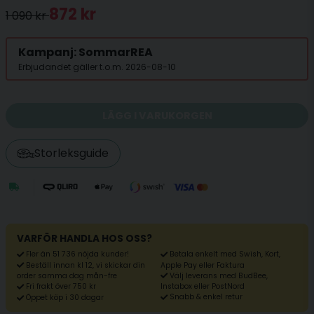
872 kr
1 090 kr
Kampanj: SommarREA
Erbjudandet gäller t.o.m. 2026-08-10
LÄGG I VARUKORGEN
Storleksguide
VARFÖR HANDLA HOS OSS?
Fler än 51 736 nöjda kunder!
Betala enkelt med Swish, Kort,
Beställ innan kl 12, vi skickar din
Apple Pay eller Faktura
Välj leverans med BudBee,
order samma dag mån-fre
Fri frakt över 750 kr
Instabox eller PostNord
Snabb & enkel retur
Öppet köp i 30 dagar