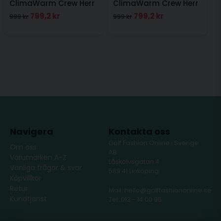
ClimaWarm Crew Herr
ClimaWarm Crew Herr
Navy
Vit
799,2 kr
799,2 kr
999 kr
999 kr
Navigera
Kontakta oss
Golf Fashion Online i Sverige
Om oss
AB
Varumärken A-Z
Låskolvsgatan 4
Vanliga frågor & svar
589 41 Linköping
Köpvillkor
Retur
Mail: hello@golffashiononline.se
Kundtjänst
Tel: 013 - 14 00 95