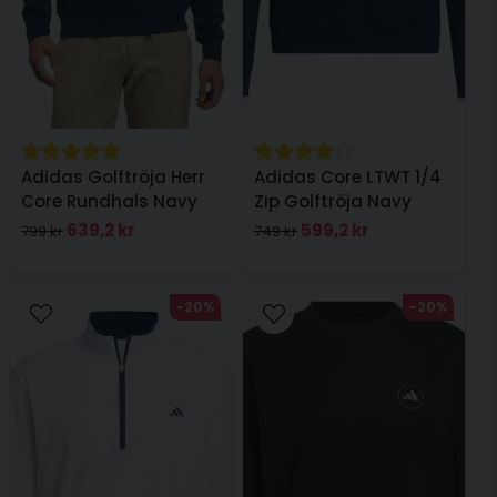
Adidas Golftröja Herr
Adidas Core LTWT 1/4
Core Rundhals Navy
Zip Golftröja Navy
639,2 kr
599,2 kr
799 kr
749 kr
-20%
-20%