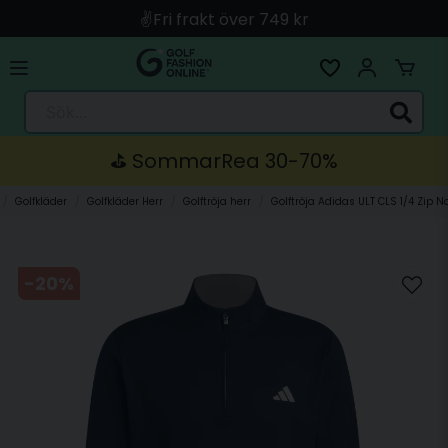
🚀 Snabb leverans med Instabox & PostNord
🛍️ Betala med Swish, Apple Pay, Kort & Faktura
🚚 Skickas direkt från lagret i Linköping
Sök...
⛳️ SommarRea 30-70%
Golfkläder
Golfkläder Herr
Golftröja herr
Golftröja Adidas ULT CLS 1/4 Zip N
-
20
%