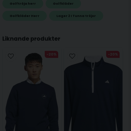
Golftröja herr
Golfkläder
name
Golfkläder Herr
Lager 2 I Tunna tröjor
Namn
Liknande produkter
email
Mejladress
-20%
-20%
Ja, ni får publicera min fråga
Skicka fråga