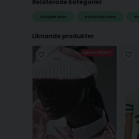
Relaterade kategorier
Golfpiké dam
Golfkläder Dam
Go
name
Namn
Liknande produkter
HALVA PRISET!
Ja, ni får publicera min fråga