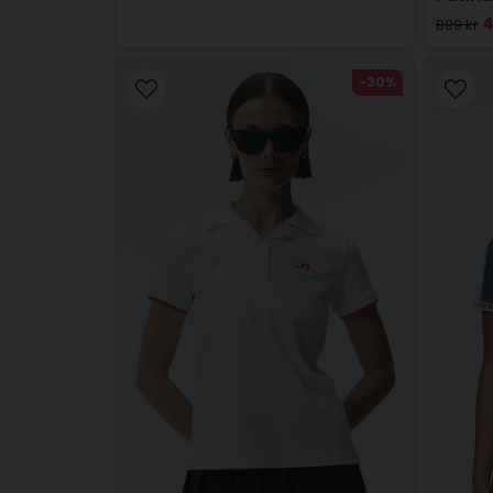
4
899 kr
-30%