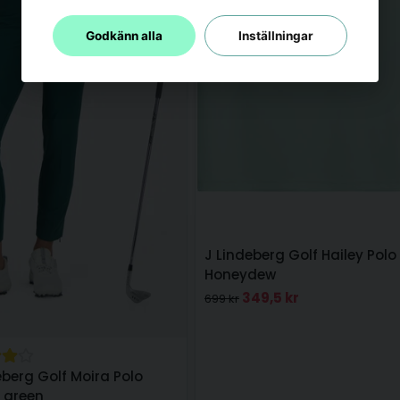
Godkänn alla
Inställningar
J Lindeberg Golf Hailey Polo
Honeydew
349,5 kr
699 kr
eberg Golf Moira Polo
 green