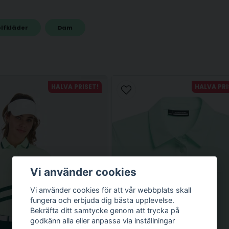
lfkläder
Dam
email
Mejladress
HALVA PRISET!
HALVA PRI
Vi använder cookies
Vi använder cookies för att vår webbplats skall
Skicka fråga
fungera och erbjuda dig bästa upplevelse.
Bekräfta ditt samtycke genom att trycka på
godkänn alla eller anpassa via inställningar