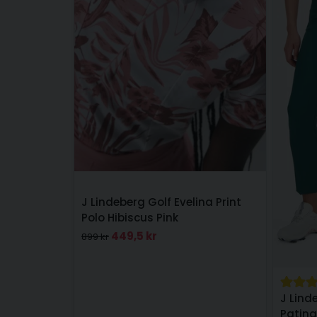
J Lindeberg Golf Evelina Print
Polo Hibiscus Pink
449,5 kr
899 kr
J Lind
Patina