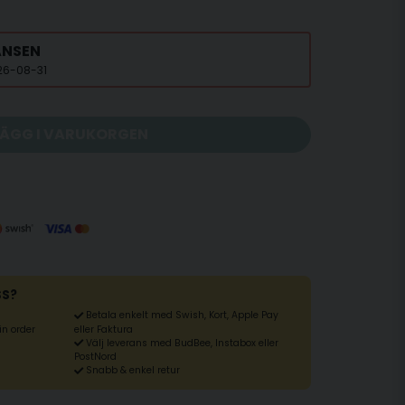
ANSEN
026-08-31
LÄGG I VARUKORGEN
SS?
Betala enkelt med Swish, Kort, Apple Pay
din order
eller Faktura
Välj leverans med BudBee, Instabox eller
PostNord
Snabb & enkel retur