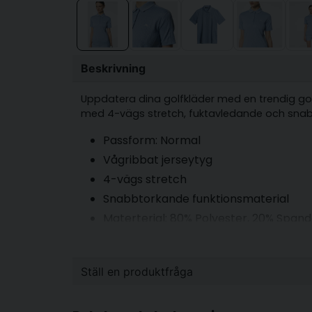
Beskrivning
Uppdatera dina golfkläder med en trendig golf
med 4-vägs stretch, fuktavledande och snab
Passform: Normal
Vågribbat jerseytyg
4-vägs stretch
Snabbtorkande funktionsmaterial
Materterial: 80% Polyester, 20% Span
Ställ en produktfråga
question
Fråga oss något om denna produkten...