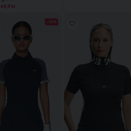
49,5 kr
-30%