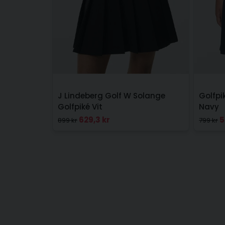
J Lindeberg Golf W Solange
Golfpi
Golfpiké Vit
Navy
629,3 kr
5
899 kr
799 kr