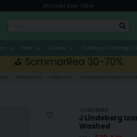
🚀 Snabb leverans med Instabox & PostNord
🛍️ Betala med Swish, Apple Pay, Kort & Faktura
Sök...
🚚 Skickas direkt från lagret i Linköping
am
Herr
Junior
Golfbag I Golfvagn I 
⛳️ SommarRea 30-70%
läder
Golfkläder Dam
Golfpiké dam
J Lindeberg Izara Golfpiké Dam I
J.LINDEBERG
J Lindeberg Iza
Washed