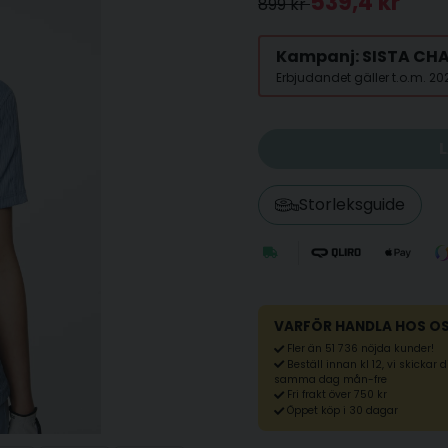
539,4 kr
899 kr
Kampanj: SISTA CH
Erbjudandet gäller t.o.m. 2
Storleksguide
VARFÖR HANDLA HOS O
Fler än 51 736 nöjda kunder!
Beställ innan kl 12, vi skickar 
samma dag mån-fre
Fri frakt över 750 kr
Öppet köp i 30 dagar