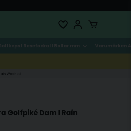
Golfkeps I Resefodral I Bollar mm
Varumärken A
 Rain Washed
ra Golfpiké Dam I Rain