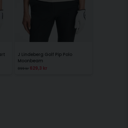
art
J Lindeberg Golf Pip Polo
Moonbeam
629,3 kr
899 kr