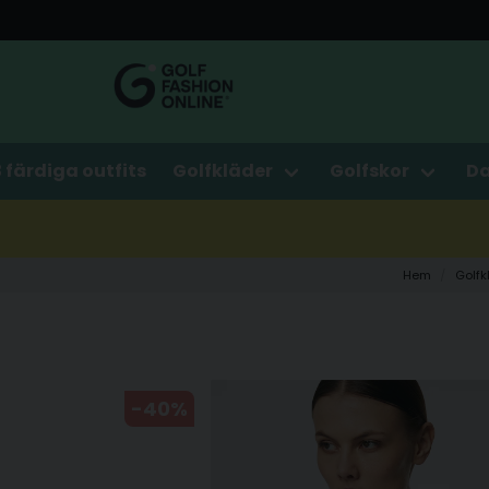
3 färdiga outfits
Golfkläder
Golfskor
D
Hem
Golfk
-
40
%