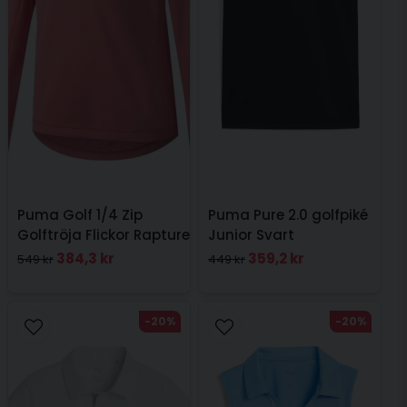
Puma Golf 1/4 Zip
Puma Pure 2.0 golfpiké
Golftröja Flickor Rapture
Junior Svart
Rose
384,3 kr
359,2 kr
549 kr
449 kr
-20%
-20%