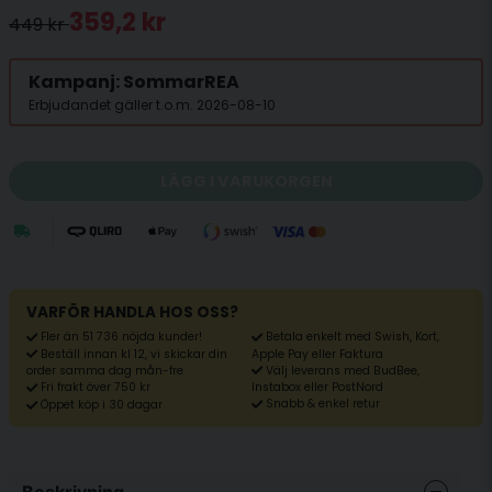
359,2 kr
449 kr
Kampanj: SommarREA
Erbjudandet gäller t.o.m. 2026-08-10
LÄGG I VARUKORGEN
VARFÖR HANDLA HOS OSS?
Fler än 51 736 nöjda kunder!
Betala enkelt med Swish, Kort,
Beställ innan kl 12, vi skickar din
Apple Pay eller Faktura
Välj leverans med BudBee,
order samma dag mån-fre
Fri frakt över 750 kr
Instabox eller PostNord
Snabb & enkel retur
Öppet köp i 30 dagar
Beskrivning