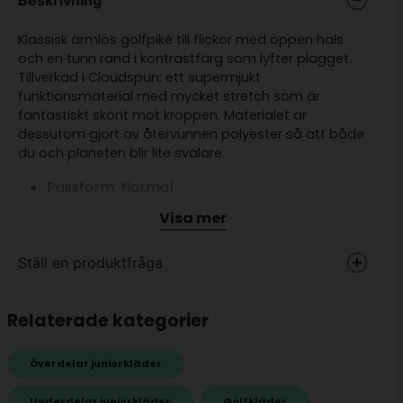
Klassisk ärmlös golfpiké till flickor med öppen hals
och en tunn rand i kontrastfärg som lyfter plagget.
Tillverkad i Cloudspun: ett supermjukt
funktionsmaterial med mycket stretch som är
fantastiskt skönt mot kroppen. Materialet är
dessutom gjort av återvunnen polyester så att både
du och planeten blir lite svalare.
Passform: Normal
Stretch
Visa mer
Snabbtorkande funktionsmaterial
Ställ en produktfråga
question
Fråga oss något om denna produkten...
Relaterade kategorier
Överdelar juniorkläder
name
Underdelar juniorkläder
Golfkläder