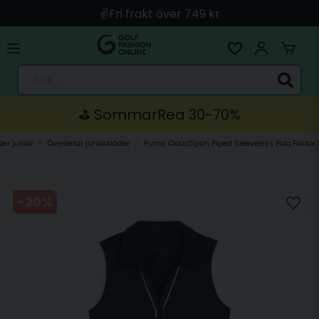
✌️Fri frakt över 749 kr
🚀 Snabb leverans med Instabox & PostNord
🛍️ Betala med Swish, Apple Pay, Kort & Faktura
Sök...
🚚 Skickas direkt från lagret i Linköping
⛳️ SommarRea 30-70%
der junior
Överdelar juniorkläder
Puma CloudSpun Piped Sleeveless Polo Flickor
-
20
%