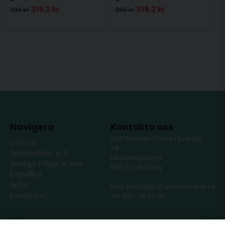
319,2 kr
319,2 kr
399 kr
399 kr
Navigera
Kontakta oss
Golf Fashion Online i Sverige
Om oss
AB
Varumärken A-Z
Låskolvsgatan 4
Vanliga frågor & svar
589 41 Linköping
Köpvillkor
Retur
Mail: hello@golffashiononline.se
Kundtjänst
Tel: 013 - 14 00 95