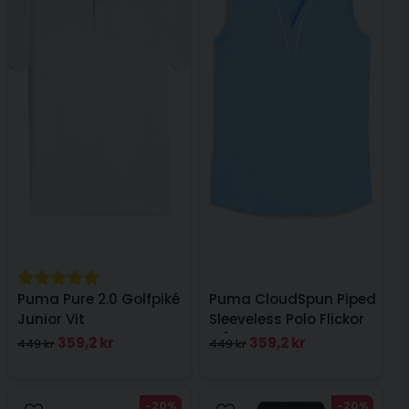
Puma Pure 2.0 Golfpiké
Puma CloudSpun Piped
Junior Vit
Sleeveless Polo Flickor
Blå
359,2 kr
359,2 kr
449 kr
449 kr
-20%
-20%