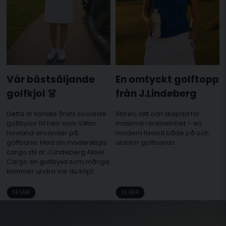
Vår bästsäljande
En omtyckt golftopp
golfkjol 👗
från J.Lindeberg
Detta är kanske årets coolaste
Stilren, lätt och skapad för
golfbyxor till herr som Viktor
maximal rörelsefrihet – en
Hovland använder på
modern favorit både på och
golfbana. Med sin moderiktiga
utanför golfbanan.
cargo stil är J.Lindeberg Aksel
Cargo en golfbyxa som många
kommer undra var du köpt.
SE MER
SE MER