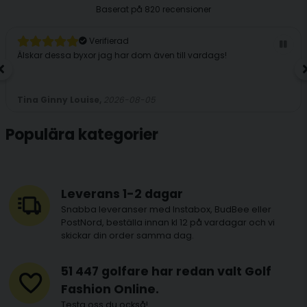
Baserat på
820 recensioner
Verifierad
Älskar dessa byxor jag har dom även till vardags!
Tina Ginny Louise,
2026-08-05
Populära kategorier
Leverans 1-2 dagar
Snabba leveranser med Instabox, BudBee eller
PostNord, beställa innan kl 12 på vardagar och vi
skickar din order samma dag.
51 447 golfare har redan valt Golf
Fashion Online.
Testa oss du också!