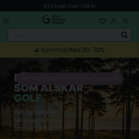
✌️Fri frakt över 749 kr
🚀 Snabb leverans med Instabox & PostNord
🛍️ Betala med Swish, Apple Pay, Kort & Faktura
Sök...
🚚 Skickas direkt från lagret i Linköping
⛳️ SommarRea 30-70%
UPPTÄCK 53 ST LOOKS FÖR GOLFBANAN