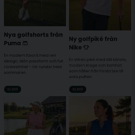
Nya golfshorts från
Ny golfpiké från
Puma 🩳
Nike 👕
En modern favorit med ren
En stilren piké med lätt känsla,
design, skön passform och full
modern krage och komfort
rörelsefrihet – för rundor hela
som håller från första tee till
sommaren.
sista putten.
SE MER
SE MER