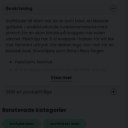
Beskrivning
Golfkläder till dam när de är som bäst, en klassisk
golfpiké i snabbtorkande funktionsmaterial med
stretch för en skön känsla på kroppen när solen
värmer. Pikétröja har 5 st knappar i halsen för ett lite
mer feminint uttryck. Lite diskret logo ton i ton för en
klassisk look. Storsäljare som finns i flera färger!
Passform: Normal
5 st knappar i halsen för en feminint uttryck
Visa mer
Lite diskret logo ton i ton.
Material 100% Polyester
Ställ en produktfråga
question
Fråga oss något om denna produkten...
Relaterade kategorier
Golfpiké dam
Golfkläder Dam