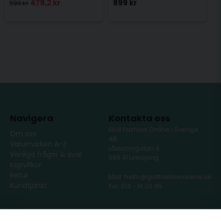
479,2 kr
899 kr
599 kr
Navigera
Kontakta oss
Golf Fashion Online i Sverige
Om oss
AB
Varumärken A-Z
Låskolvsgatan 4
Vanliga frågor & svar
589 41 Linköping
Köpvillkor
Retur
Mail: hello@golffashiononline.se
Kundtjänst
Tel: 013 - 14 00 95
Följ oss
Våra partners