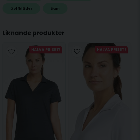
name
Golfkläder
Dam
Namn
Liknande produkter
email
Mejladress
HALVA PRISET!
HALVA PRISET!
Ja, ni får publicera min fråga
Skicka fråga