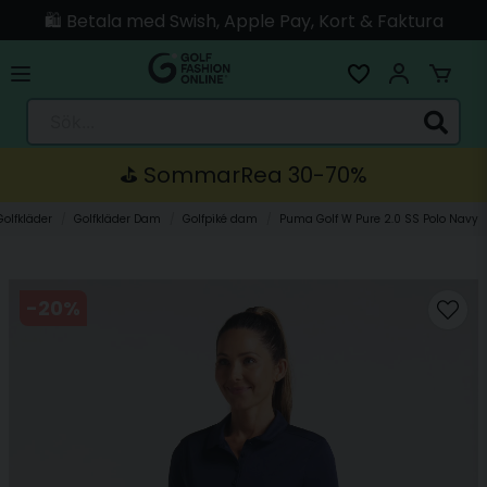
🛍️ Betala med Swish, Apple Pay, Kort & Faktura
🚚 Skickas direkt från lagret i Linköping
Sök...
⛳️ SommarRea 30-70%
Golfkläder
Golfkläder Dam
Golfpiké dam
Puma Golf W Pure 2.0 SS Polo Navy
-
20
%