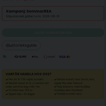
Kampanj: SommarREA
Erbjudandet gäller t.o.m. 2026-08-10
LÄGG I VARUKORGEN
Storleksguide
VARFÖR HANDLA HOS OSS?
Fler än 51 736 nöjda kunder!
Betala enkelt med Swish, Kort,
Beställ innan kl 12, vi skickar din
Apple Pay eller Faktura
Välj leverans med BudBee,
order samma dag mån-fre
Fri frakt över 750 kr
Instabox eller PostNord
Snabb & enkel retur
Öppet köp i 30 dagar