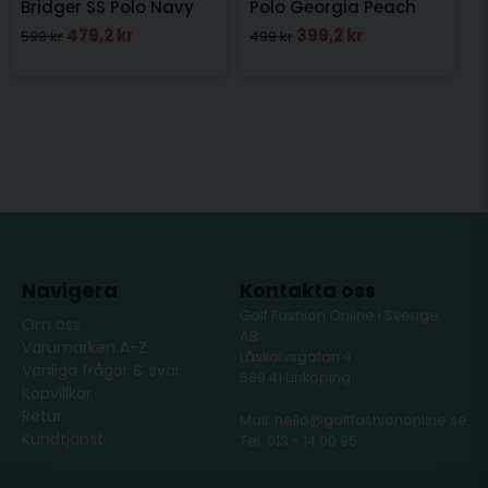
Bridger SS Polo Navy
Polo Georgia Peach
479,2 kr
399,2 kr
599 kr
499 kr
Navigera
Kontakta oss
Golf Fashion Online i Sverige
Om oss
AB
Varumärken A-Z
Låskolvsgatan 4
Vanliga frågor & svar
589 41 Linköping
Köpvillkor
Retur
Mail: hello@golffashiononline.se
Kundtjänst
Tel: 013 - 14 00 95