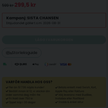
299,5 kr
599 kr
Kampanj: SISTA CHANSEN
Erbjudandet gäller t.o.m. 2026-08-31
LÄGG I VARUKORGEN
Storleksguide
VARFÖR HANDLA HOS OSS?
Fler än 51 736 nöjda kunder!
Betala enkelt med Swish, Kort,
Beställ innan kl 12, vi skickar din
Apple Pay eller Faktura
Välj leverans med BudBee,
order samma dag mån-fre
Fri frakt över 750 kr
Instabox eller PostNord
Snabb & enkel retur
Öppet köp i 30 dagar