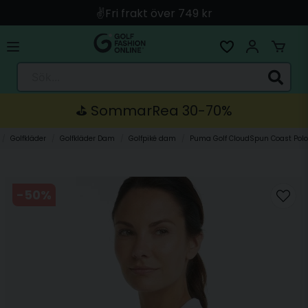
✌️Fri frakt över 749 kr
🚀 Snabb leverans med Instabox & PostNord
🛍️ Betala med Swish, Apple Pay, Kort & Faktura
Sök...
🚚 Skickas direkt från lagret i Linköping
⛳️ SommarRea 30-70%
Golfkläder
Golfkläder Dam
Golfpiké dam
Puma Golf CloudSpun Coast Polo
-
50
%