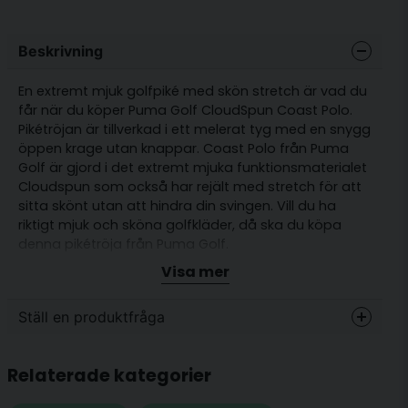
Beskrivning
En extremt mjuk golfpiké med skön stretch är vad du
får när du köper Puma Golf CloudSpun Coast Polo.
Pikétröjan är tillverkad i ett melerat tyg med en snygg
öppen krage utan knappar. Coast Polo från Puma
Golf är gjord i det extremt mjuka funktionsmaterialet
Cloudspun som också har rejält med stretch för att
sitta skönt utan att hindra din svingen. Vill du ha
riktigt mjuk och sköna golfkläder, då ska du köpa
denna pikétröja från Puma Golf.
Visa mer
Passform: Normal
Extremt mjuka funktionsmaterialet
Ställ en produktfråga
en snygg öppen krage utan knappar.
Material: 94% polyester 6% elastane
question
Fråga oss något om denna produkten...
Relaterade kategorier