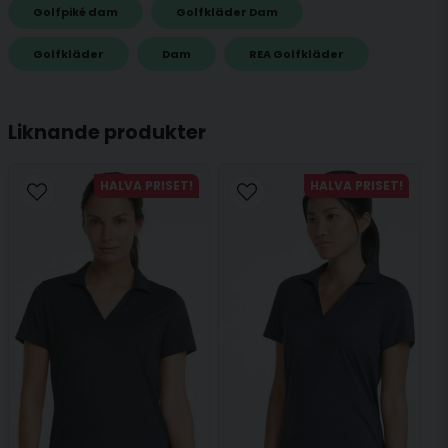
Golfpiké dam
Golfkläder Dam
name
Golfkläder
Dam
REA Golfkläder
Namn
Liknande produkter
email
Mejladress
HALVA PRISET!
HALVA PRISET!
Ja, ni får publicera min fråga
Skicka fråga