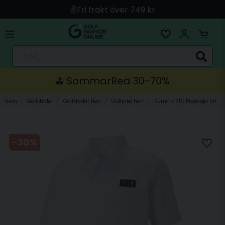
🚀 Snabb leverans med Instabox & PostNord
🛍️ Betala med Swish, Apple Pay, Kort & Faktura
Sök...
🚚 Skickas direkt från lagret i Linköping
⛳️ SommarRea 30-70%
Hem
Golfkläder
Golfkläder Herr
Golfpiké herr
Puma x PTC Pikétröja Vit
-
30
%