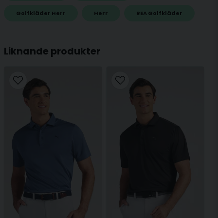
name
Golfkläder Herr
Herr
REA Golfkläder
Namn
Liknande produkter
email
Mejladress
Ja, ni får publicera min fråga
Skicka fråga