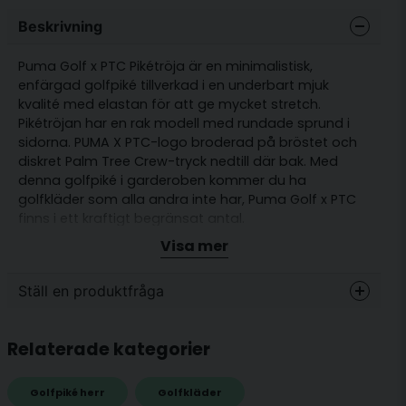
Beskrivning
Puma Golf x PTC Pikétröja är en minimalistisk,
enfärgad golfpiké tillverkad i en underbart mjuk
kvalité med elastan för att ge mycket stretch.
Pikétröjan har en rak modell med rundade sprund i
sidorna. PUMA X PTC-logo broderad på bröstet och
diskret Palm Tree Crew-tryck nedtill där bak. Med
denna golfpiké i garderoben kommer du ha
golfkläder som alla andra inte har, Puma Golf x PTC
finns i ett kraftigt begränsat antal.
Visa mer
OBS - VÄLDIGT BEGRÄNSAT ANTAL I LAGER
Passform: Normal
Ställ en produktfråga
Underbart mjuk kvalité med stretch
question
Fråga oss något om denna produkten...
Material: 94% polyester Recycled, 6% elastane.
Relaterade kategorier
Golfpiké herr
Golfkläder