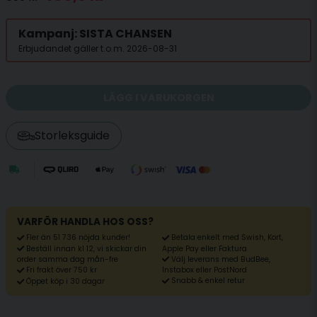
Kampanj: SISTA CHANSEN
Erbjudandet gäller t.o.m. 2026-08-31
LÄGG I VARUKORGEN
Storleksguide
VARFÖR HANDLA HOS OSS?
Fler än 51 736 nöjda kunder!
Betala enkelt med Swish, Kort,
Beställ innan kl 12, vi skickar din
Apple Pay eller Faktura
Välj leverans med BudBee,
order samma dag mån-fre
Fri frakt över 750 kr
Instabox eller PostNord
Snabb & enkel retur
Öppet köp i 30 dagar