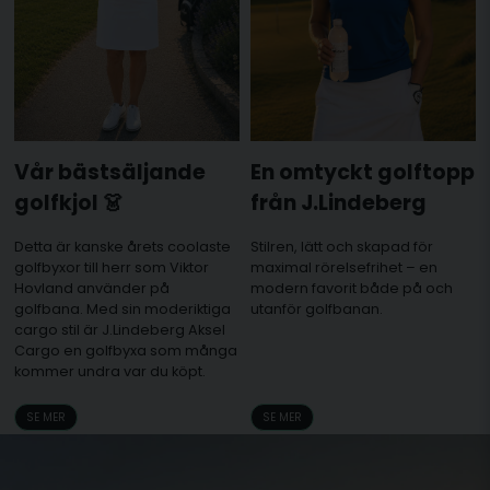
Vår bästsäljande
En omtyckt golftopp
golfkjol 👗
från J.Lindeberg
Detta är kanske årets coolaste
Stilren, lätt och skapad för
golfbyxor till herr som Viktor
maximal rörelsefrihet – en
Hovland använder på
modern favorit både på och
golfbana. Med sin moderiktiga
utanför golfbanan.
cargo stil är J.Lindeberg Aksel
Cargo en golfbyxa som många
kommer undra var du köpt.
SE MER
SE MER