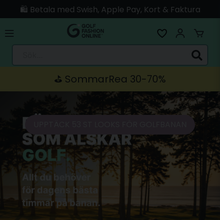
🛍️ Betala med Swish, Apple Pay, Kort & Faktura
🚚 Skickas direkt från lagret i Linköping
Sök...
⛳️ SommarRea 30-70%
UPPTÄCK 53 ST LOOKS FÖR GOLFBANAN