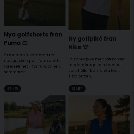
Nya golfshorts från
Ny golfpiké från
Puma 🩳
Nike 👕
En modern favorit med ren
En stilren piké med lätt känsla,
design, skön passform och full
modern krage och komfort
rörelsefrihet – för rundor hela
som håller från första tee till
sommaren.
sista putten.
SE MER
SE MER