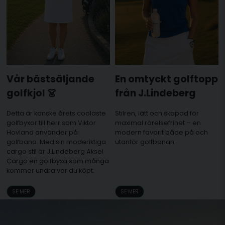
Vår bästsäljande
En omtyckt golftopp
golfkjol 👗
från J.Lindeberg
Detta är kanske årets coolaste
Stilren, lätt och skapad för
golfbyxor till herr som Viktor
maximal rörelsefrihet – en
Hovland använder på
modern favorit både på och
golfbana. Med sin moderiktiga
utanför golfbanan.
cargo stil är J.Lindeberg Aksel
Cargo en golfbyxa som många
kommer undra var du köpt.
SE MER
SE MER