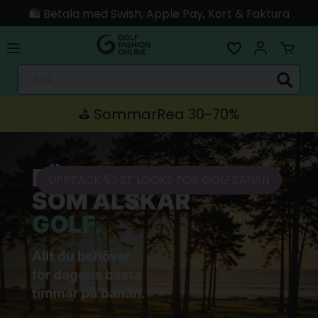
🛍️ Betala med Swish, Apple Pay, Kort & Faktura
🚚 Skickas direkt från lagret i Linköping
Sök...
⛳️ SommarRea 30-70%
UPPTÄCK 53 ST LOOKS FÖR GOLFBANAN