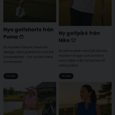
Nya golfshorts från
Ny golfpiké från
Puma 🩳
Nike 👕
En modern favorit med ren
En stilren piké med lätt känsla,
design, skön passform och full
modern krage och komfort
rörelsefrihet – för rundor hela
som håller från första tee till
sommaren.
sista putten.
SE MER
SE MER