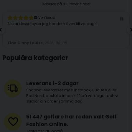
Baserat på
818 recensioner
Verifierad
Älskar dessa byxor jag har dom även till vardags!
Tina Ginny Louise,
2026-08-05
Populära kategorier
Leverans 1-2 dagar
Snabba leveranser med Instabox, BudBee eller
PostNord, beställa innan kl 12 på vardagar och vi
skickar din order samma dag.
51 447 golfare har redan valt Golf
Fashion Online.
Testa oss du också!