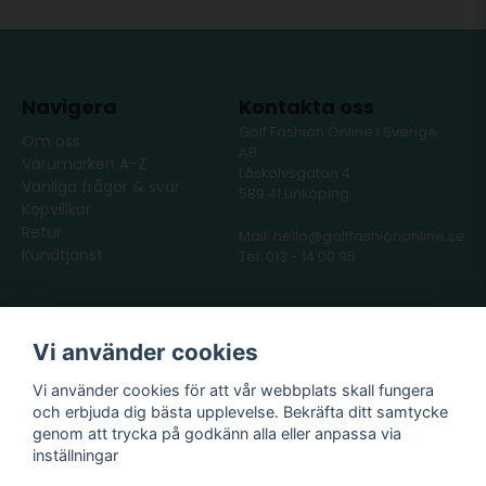
Navigera
Kontakta oss
Golf Fashion Online i Sverige
Om oss
AB
Varumärken A-Z
Låskolvsgatan 4
Vanliga frågor & svar
589 41 Linköping
Köpvillkor
Retur
Mail: hello@golffashiononline.se
Kundtjänst
Tel: 013 - 14 00 95
Följ oss
Våra partners
Vi använder cookies
Facebook
Instagram
Vi använder cookies för att vår webbplats skall fungera
och erbjuda dig bästa upplevelse. Bekräfta ditt samtycke
genom att trycka på godkänn alla eller anpassa via
inställningar