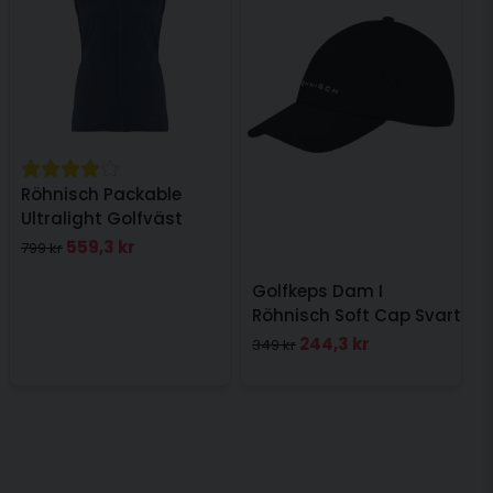
Röhnisch Packable
Ultralight Golfväst
Navy
559,3 kr
799 kr
Golfkeps Dam I
Röhnisch Soft Cap Svart
244,3 kr
349 kr