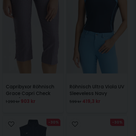
Capribyxor Röhnisch
Röhnisch Ultra Viola UV
Grace Capri Check
Sleeveless Navy
Navy/Rosa
903 kr
419,3 kr
1 290 kr
599 kr
-30%
-30%