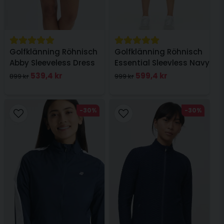
Golfklänning Röhnisch
Golfklänning Röhnisch
Abby Sleeveless Dress
Essential Sleevless Navy
Vit
539,4 kr
599,4 kr
899 kr
999 kr
-30%
-30%