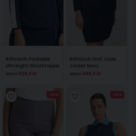
Röhnisch Packable
Röhnisch Golf Josie
Ultralight Windstopper
Jacket Navy
Jacka Navy
629,3 kr
699,3 kr
899 kr
999 kr
-30%
-30%