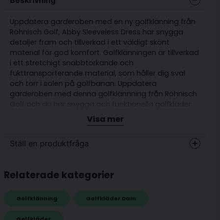
Uppdatera garderoben med en ny golfklänning från
Röhnisch Golf, Abby Sleeveless Dress har snygga
detaljer fram och tillverkad i ett väldigt skönt
material för god komfort. Golfklänningen är tillverkad
i ett stretchigt snabbtorkande och
fukttransporterande material, som håller dig sval
och torr i solen på golfbanan. Uppdatera
garderoben med denna golfklännning från Röhnisch
Golf och du har snygga och funktionella golfkläder
för många sköna stunder på banan i sommar.
Visa mer
Passform: Normal
Ställ en produktfråga
Innershorts ingår
Ficka med blixtlås
question
Fråga oss något om denna produkten...
Relaterade kategorier
Snabbtorkande funktionsmaterialmed stretch
Material: 89 % polyester 11 % elastan
Golfklänning
Golfkläder Dam
name
Golfkläder