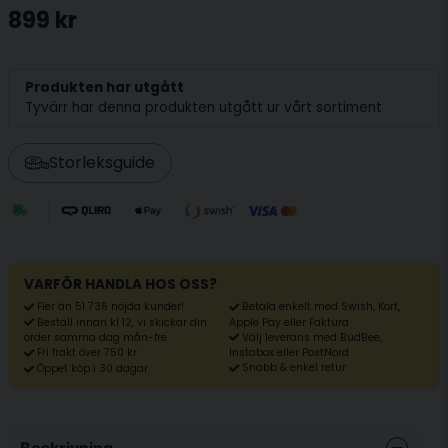
899 kr
Produkten har utgått
Tyvärr har denna produkten utgått ur vårt sortiment
Storleksguide
VARFÖR HANDLA HOS OSS?
Fler än 51 736 nöjda kunder!
Betala enkelt med Swish, Kort,
Beställ innan kl 12, vi skickar din
Apple Pay eller Faktura
Välj leverans med BudBee,
order samma dag mån-fre
Fri frakt över 750 kr
Instabox eller PostNord
Snabb & enkel retur
Öppet köp i 30 dagar
Beskrivning