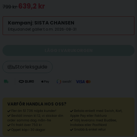
639,2 kr
799 kr
Kampanj: SISTA CHANSEN
Erbjudandet gäller t.o.m. 2026-08-31
LÄGG I VARUKORGEN
Storleksguide
VARFÖR HANDLA HOS OSS?
Fler än 51 736 nöjda kunder!
Betala enkelt med Swish, Kort,
Beställ innan kl 12, vi skickar din
Apple Pay eller Faktura
Välj leverans med BudBee,
order samma dag mån-fre
Fri frakt över 750 kr
Instabox eller PostNord
Snabb & enkel retur
Öppet köp i 30 dagar