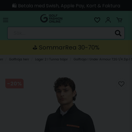
🛍️ Betala med Swish, Apple Pay, Kort & Faktura
🚚 Skickas direkt från lagret i Linköping
Sök...
⛳️ SommarRea 30-70%
err
Golftröja herr
Lager 2 I Tunna tröjor
Golftröja I Under Armour T2G 1/4 Zip I 
-
20
%