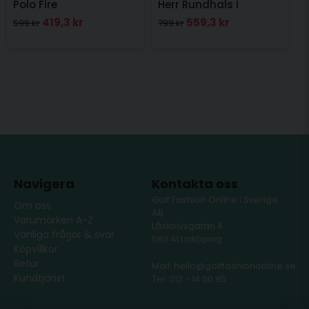
Polo Fire
Herr Rundhals I
Downpour
419,3 kr
559,3 kr
599 kr
799 kr
Navigera
Kontakta oss
Golf Fashion Online i Sverige
Om oss
AB
Varumärken A-Z
Låskolvsgatan 4
Vanliga frågor & svar
589 41 Linköping
Köpvillkor
Retur
Mail: hello@golffashiononline.se
Kundtjänst
Tel: 013 - 14 00 95