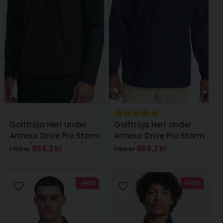
Golftröja Herr Under
Golftröja Herr Under
Armour Drive Pro Storm
Armour Drive Pro Storm
Hyb 1/2 Zip Mörkgrå
Hyb 1/2 Zip Navy
959,2 kr
959,2 kr
1 199 kr
1 199 kr
-40%
-20%