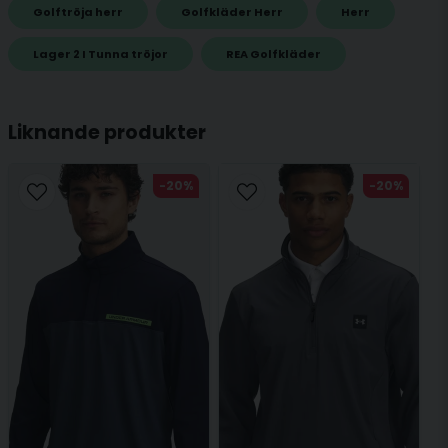
Golftröja herr
Golfkläder Herr
Herr
name
Lager 2 I Tunna tröjor
REA Golfkläder
Namn
Liknande produkter
email
Mejladress
-20%
-20%
Ja, ni får publicera min fråga
Skicka fråga