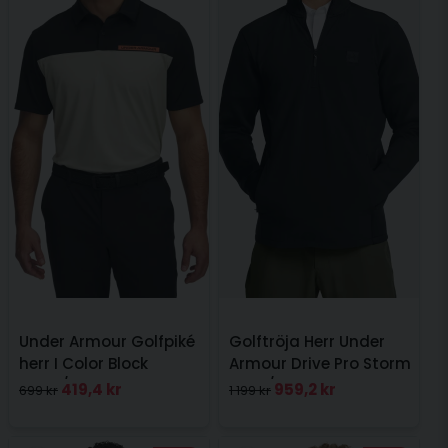
Under Armour Golfpiké
Golftröja Herr Under
herr I Color Block
Armour Drive Pro Storm
Svart/Sand
Hyb 1/2 Zip Svart
419,4 kr
959,2 kr
699 kr
1 199 kr