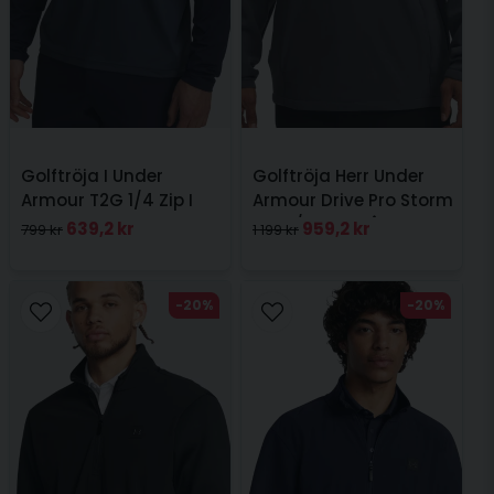
Golftröja I Under
Golftröja Herr Under
Armour T2G 1/4 Zip I
Armour Drive Pro Storm
Navy
Hyb 1/2 Zip Grå
639,2 kr
959,2 kr
799 kr
1 199 kr
-20%
-20%