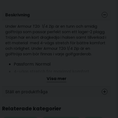
Beskrivning
Under Armour T2G 1/4 Zip är en tunn och smidig
golftröja som passar perfekt som ett lager-2 plagg.
Tröjan har en kort dragkedja i halsen samt tillverkad i
ett material med 4-vägs stretch för bättre komfort
och rörlighet. Under Armour T2G 1/4 Zip är en
golftröja som bör finnas i varje golfgarderob.
Passform: Normal
4-vägs stretch för maximal komfort
Visa mer
Material: 88% polyester och 12% elastan.
Ställ en produktfråga
question
Fråga oss något om denna produkten...
Relaterade kategorier