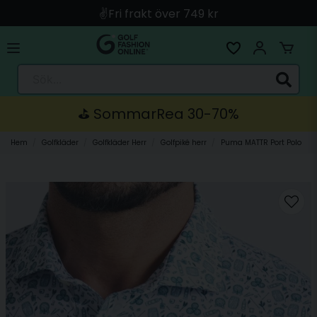
🚀 Snabb leverans med Instabox & PostNord
🛍️ Betala med Swish, Apple Pay, Kort & Faktura
🚚 Skickas direkt från lagret i Linköping
Sök...
⛳️ SommarRea 30-70%
Hem
Golfkläder
Golfkläder Herr
Golfpiké herr
Puma MATTR Port Polo