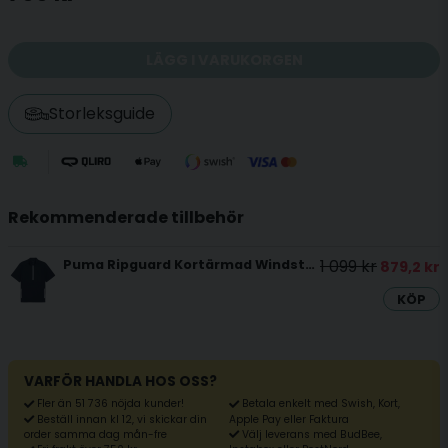
LÄGG I VARUKORGEN
Storleksguide
Rekommenderade tillbehör
1 099 kr
Puma Ripguard Kortärmad Windstopper Navy
879,2 kr
KÖP
VARFÖR HANDLA HOS OSS?
Fler än 51 736 nöjda kunder!
Betala enkelt med Swish, Kort,
Beställ innan kl 12, vi skickar din
Apple Pay eller Faktura
Välj leverans med BudBee,
order samma dag mån-fre