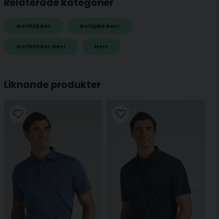
Relaterade kategorier
Golfkläder
Golfpiké herr
name
Golfkläder Herr
Herr
Namn
Liknande produkter
email
Mejladress
Ja, ni får publicera min fråga