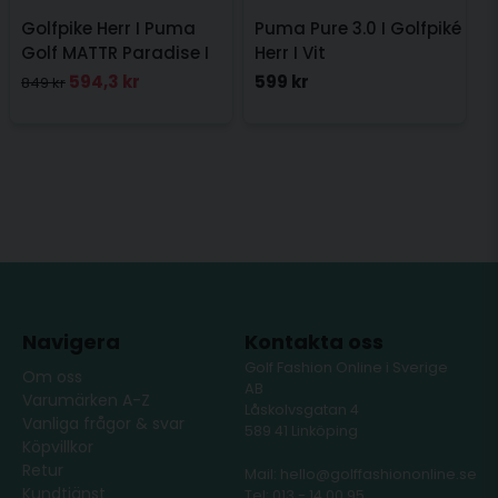
Golfpike Herr I Puma
Puma Pure 3.0 I Golfpiké
Golf MATTR Paradise I
Herr I Vit
Navy
594,3 kr
599 kr
849 kr
Navigera
Kontakta oss
Golf Fashion Online i Sverige
Om oss
AB
Varumärken A-Z
Låskolvsgatan 4
Vanliga frågor & svar
589 41 Linköping
Köpvillkor
Retur
Mail: hello@golffashiononline.se
Kundtjänst
Tel: 013 - 14 00 95