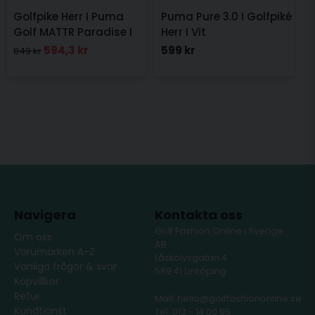
Golfpike Herr I Puma
Puma Pure 3.0 I Golfpiké
Golf MATTR Paradise I
Herr I Vit
Navy
594,3 kr
599 kr
849 kr
Navigera
Kontakta oss
Golf Fashion Online i Sverige
Om oss
AB
Varumärken A-Z
Låskolvsgatan 4
Vanliga frågor & svar
589 41 Linköping
Köpvillkor
Retur
Mail: hello@golffashiononline.se
Kundtjänst
Tel: 013 - 14 00 95