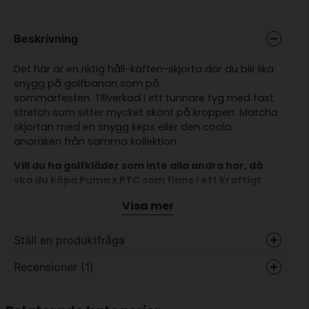
Beskrivning
Det här är en riktig håll-käften-skjorta där du blir lika
snygg på golfbanan som på
sommarfesten. Tillverkad i ett tunnare tyg med fast
stretch som sitter mycket skönt på kroppen. Matcha
skjortan med en snygg keps eller den coola
anoraken från samma kollektion.
Vill du ha golfkläder som inte alla andra har, då
ska du köpa Puma x PTC som finns i ett kraftigt
begränsat antal.
Visa mer
Limited Edition = Finns endast ett fåtal plagg i
varje storlek
Ställ en produktfråga
Passform: Normal
Recensioner (1)
question
Fråga oss något om denna produkten...
Snabbtorkande funktionsmaterial
Stretch
Flavio