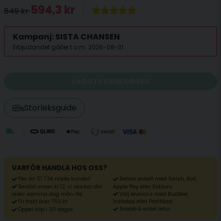
594,3 kr
849 kr
Kampanj: SISTA CHANSEN
Erbjudandet gäller t.o.m. 2026-08-31
LÄGG I VARUKORGEN
Storleksguide
VARFÖR HANDLA HOS OSS?
Fler än 51 736 nöjda kunder!
Betala enkelt med Swish, Kort,
Beställ innan kl 12, vi skickar din
Apple Pay eller Faktura
Välj leverans med BudBee,
order samma dag mån-fre
Fri frakt över 750 kr
Instabox eller PostNord
Snabb & enkel retur
Öppet köp i 30 dagar