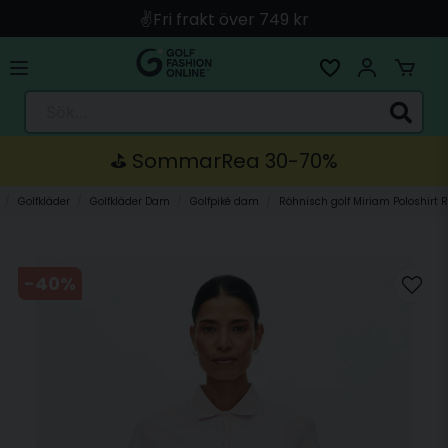
🚀 Snabb leverans med Instabox & PostNord
🛍️ Betala med Swish, Apple Pay, Kort & Faktura
🚚 Skickas direkt från lagret i Linköping
Sök...
⛳️ SommarRea 30-70%
Golfkläder
Golfkläder Dam
Golfpiké dam
Röhnisch golf Miriam Poloshirt 
-
40
%