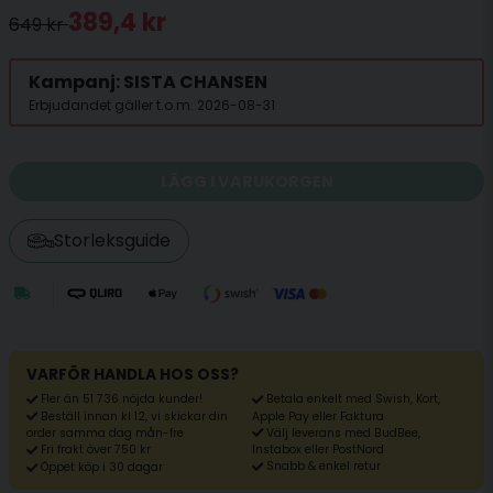
389,4 kr
649 kr
Kampanj: SISTA CHANSEN
Erbjudandet gäller t.o.m. 2026-08-31
LÄGG I VARUKORGEN
Storleksguide
VARFÖR HANDLA HOS OSS?
Fler än 51 736 nöjda kunder!
Betala enkelt med Swish, Kort,
Beställ innan kl 12, vi skickar din
Apple Pay eller Faktura
Välj leverans med BudBee,
order samma dag mån-fre
Fri frakt över 750 kr
Instabox eller PostNord
Snabb & enkel retur
Öppet köp i 30 dagar