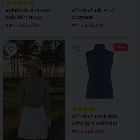
Röhnisch Golf Deni
Röhnisch Rib Polo
Poloshirt Navy
Oatmeal
454,3 kr
479,4 kr
649 kr
799 kr
-30%
Röhnisch Packable
Ultralight Golfväst
Navy
559,3 kr
799 kr