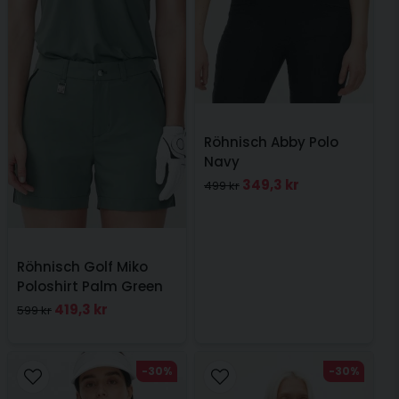
Röhnisch Abby Polo
Navy
349,3 kr
499 kr
Röhnisch Golf Miko
Poloshirt Palm Green
419,3 kr
599 kr
-30%
-30%