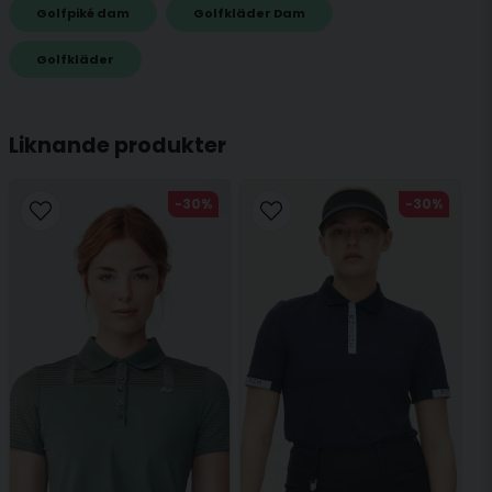
Golfpiké dam
Golfkläder Dam
name
Golfkläder
Namn
Liknande produkter
email
Mejladress
-30%
-30%
Ja, ni får publicera min fråga
Skicka fråga