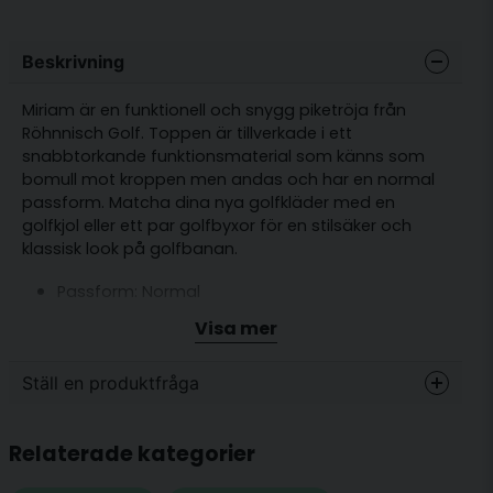
Beskrivning
Miriam är en funktionell och snygg piketröja från
Röhnnisch Golf. Toppen är tillverkade i ett
snabbtorkande funktionsmaterial som känns som
bomull mot kroppen men andas och har en normal
passform. Matcha dina nya golfkläder med en
golfkjol eller ett par golfbyxor för en stilsäker och
klassisk look på golfbanan.
Passform: Normal
Funktionsmaterial som känns som bomull
Visa mer
Stretch
Ställ en produktfråga
Dold knappslå
Material: 100 % återvunnen polyester
question
Fråga oss något om denna produkten...
Relaterade kategorier