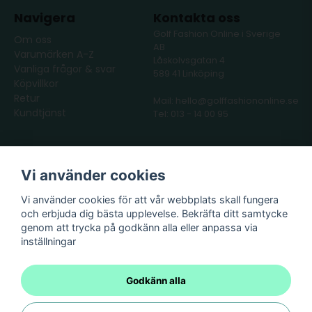
Navigera
Kontakta oss
Golf Fashion Online i Sverige
Om oss
AB
Varumärken A-Z
Låskolvsgatan 4
Vanliga frågor & svar
589 41 Linköping
Köpvillkor
Retur
Mail: hello@golffashiononline.se
Kundtjänst
Tel: 013 - 14 00 95
Följ oss
Våra partners
Vi använder cookies
Facebook
Instagram
Vi använder cookies för att vår webbplats skall fungera
och erbjuda dig bästa upplevelse. Bekräfta ditt samtycke
genom att trycka på godkänn alla eller anpassa via
inställningar
Godkänn alla